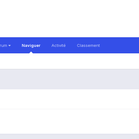
orum
Naviguer
Activité
Classement
C