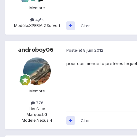
Membre
4,6k
Modèle:
XPERIA Z3c Vert
Citer
androboy06
Posté(e)
8 juin 2012
pour commencé tu préfères lequel
Membre
776
Lieu
Nice
Marque:
LG
Modèle:
Nexus 4
Citer