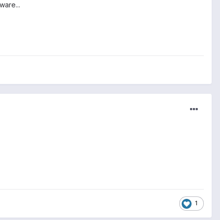
ware...
1