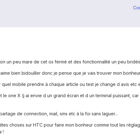
Co
bon un peu mare de cet os fermé et des fonctionnalité un peu bridé
j aime bien bidouiller donc je pense que je vais trouver mon bonheur
r quel mobile prendre à chaque article ou test je change d avis etc 
et le one X (j ai envie d un grand écran et d un terminal puissant, car 
rtage de connection, mail, sms etc à la foi sans laguer...
ites choses sur HTC pour faire mon bonheur comme tout les réglages
 !