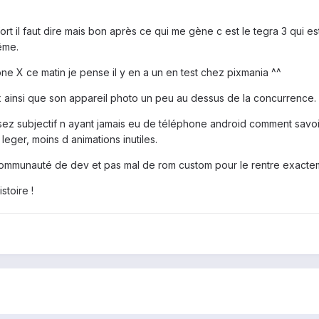
fort il faut dire mais bon après ce qui me gène c est le tegra 3 qu
ême.
 one X ce matin je pense il y en a un en test chez pixmania ^^
ainsi que son appareil photo un peu au dessus de la concurrence.
ez subjectif n ayant jamais eu de téléphone android comment savoir s
 leger, moins d animations inutiles.
 communauté de dev et pas mal de rom custom pour le rentre exact
stoire !