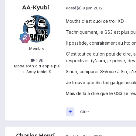
AA-Kyubi
Posté(e)
8 juin 2012
Mouths c'est quoi ce troll XD
Techniquement, le GS3 est plus pui
Il possède, contrairement au htc on
Membre
C'est tout ce qu'on peut de dire, a
1,8k
respectives (y'aura, je pense, des
Modèle:
An old apple pie
Sinon, comparer S-Voice à Siri, c'es
+ Sony tablet S
Je trouve que Siri fait gadget inut
Mais de là à dire que le GS3 se résu
Citer
Charles Henri