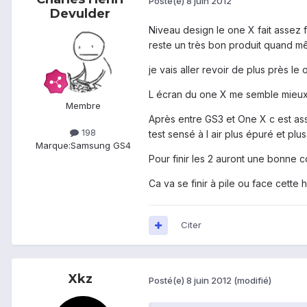
Posté(e)
8 juin 2012
Devulder
Niveau design le one X fait assez 
reste un très bon produit quand m
je vais aller revoir de plus près le
L écran du one X me semble mieux 
Membre
Après entre GS3 et One X c est ass
198
test sensé à l air plus épuré et plus
Marque:
Samsung GS4
Pour finir les 2 auront une bonne
Ca va se finir à pile ou face cette hi
Citer
Xkz
Posté(e)
8 juin 2012
(modifié)