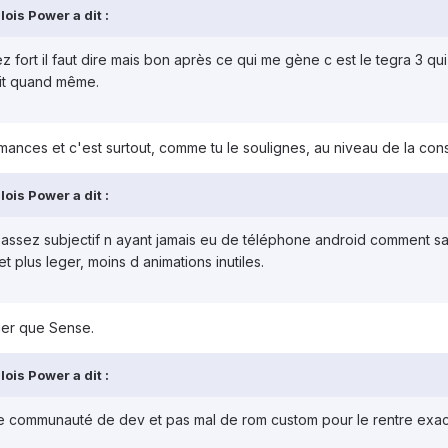
ois Power a dit :
ez fort il faut dire mais bon après ce qui me gène c est le tegra 3
uit quand même.
nces et c'est surtout, comme tu le soulignes, au niveau de la cons
ois Power a dit :
assez subjectif n ayant jamais eu de téléphone android comment savo
et plus leger, moins d animations inutiles.
ger que Sense.
ois Power a dit :
nne communauté de dev et pas mal de rom custom pour le rentre ex