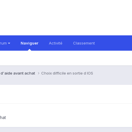
orum
Naviguer
Activité
Classement
 d'aide avant achat
Choix difficile en sortie d IOS
hat