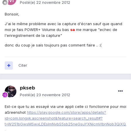
Posté(e)
22 novembre 2012
Bonsoir,
J'ai le même problème avec la capture d'écran sauf que quand
moi je fais POWER+ Volume du bas
sa
me marque "echec de
l'enregistrement de la capture"
donc du coup je sais toujours pas comment faire .. :(
Citer
pkseb
Posté(e)
23 novembre 2012
Est-ce que tu as essayé via une appli celle ci fonctionne pour moi
aSreenshot
https://play.google.com/store/apps/details?
id=com.longxk.ascreenshot&feature=search_result#?
t=W251bGwsMSwxLDEsImNvbS5sb25neGsuYXNjcmVlbnNob3QiXQ.
.