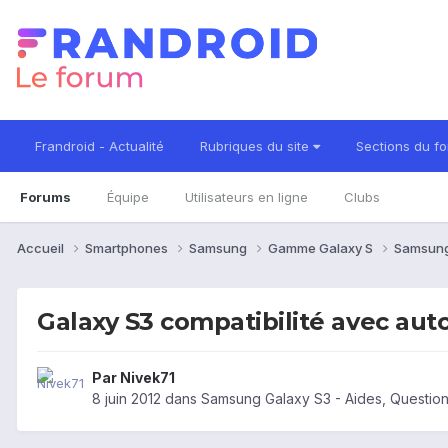
Frandroid - Actualité
Rubriques du site
Sections du f
Forums
Équipe
Utilisateurs en ligne
Clubs
Accueil
Smartphones
Samsung
Gamme Galaxy S
Samsung
Galaxy S3 compatibilité avec aut
Par
Nivek71
8 juin 2012
dans
Samsung Galaxy S3 - Aides, Questio