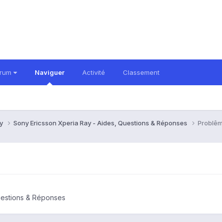
orum
Naviguer
Activité
Classement
ay
Sony Ericsson Xperia Ray - Aides, Questions & Réponses
Problêm
uestions & Réponses