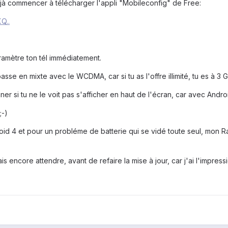
jà commencer à télécharger l'appli "Mobileconfig" de Free:
Q..
aramètre ton tél immédiatement.
se en mixte avec le WCDMA, car si tu as l'offre illimité, tu es à 3 G
er si tu ne le voit pas s'afficher en haut de l'écran, car avec Androi
;-)
oid 4 et pour un probléme de batterie qui se vidé toute seul, mon Ra
s encore attendre, avant de refaire la mise à jour, car j'ai l'impres