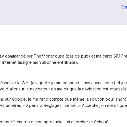
Co
ay commandé sur The*hone*ouse (pas de pub) et ma carte SIM Free il
internet (malgré mon abonnelent illimité).
i désactivé la WiFi (à laquelle je me connecte sans aucun souci) et j
 d'aller sur le navigateur on me dit que la navigation est impossible
ons sur Google, je me rend compte que même la solution pour androï
Paramètres > Xperia > Réglages Internet > Accepter, on me dit que l
 de nerfs car toute mon après-midi j'ai chercher et échoué !