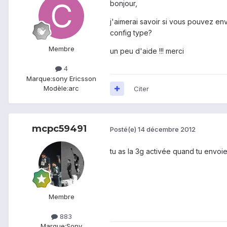
bonjour,
j'aimerai savoir si vous pouvez e
config type?
Membre
un peu d'aide !!! merci
4
Marque:
sony Ericsson
Modèle:
arc
Citer
mcpc59491
Posté(e)
14 décembre 2012
tu as la 3g activée quand tu envoi
Membre
883
Marque:
Sony