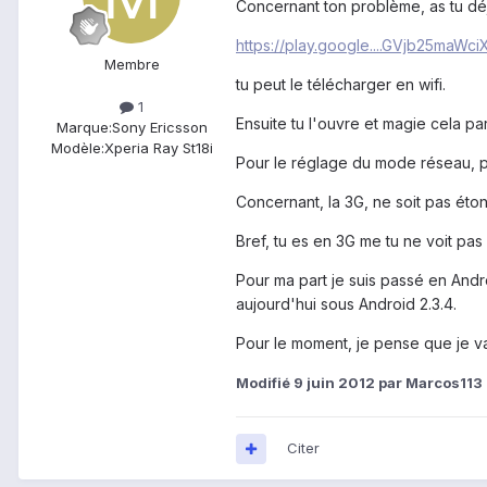
Concernant ton problème, as tu dé
https://play.google....GVjb25maWciX
Membre
tu peut le télécharger en wifi.
1
Ensuite tu l'ouvre et magie cela p
Marque:
Sony Ericsson
Modèle:
Xperia Ray St18i
Pour le réglage du mode réseau, pas
Concernant, la 3G, ne soit pas étonn
Bref, tu es en 3G me tu ne voit pas 
Pour ma part je suis passé en Andr
aujourd'hui sous Android 2.3.4.
Pour le moment, je pense que je vai
Modifié
9 juin 2012
par Marcos113
Citer