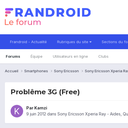
Frandroid - Actualité
Rubriques du site
Sections du f
Forums
Équipe
Utilisateurs en ligne
Clubs
Accueil
Smartphones
Sony Ericsson
Sony Ericsson Xperia R
Problême 3G (Free)
Par
Kamzi
9 juin 2012
dans
Sony Ericsson Xperia Ray - Aides, Q