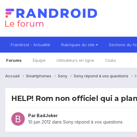
Frandroid - Actualité
Rubriques du site
Sections du f
Forums
Équipe
Utilisateurs en ligne
Clubs
Accueil
Smartphones
Sony
Sony répond à vos questions
H
HELP! Rom non officiel qui a pl
Par
BadJoker
10 juin 2012
dans
Sony répond à vos questions