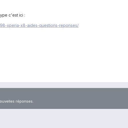
pe c'est ici :
/198-xperia-x8-aides-questions-reponses/
nouvelles réponses.