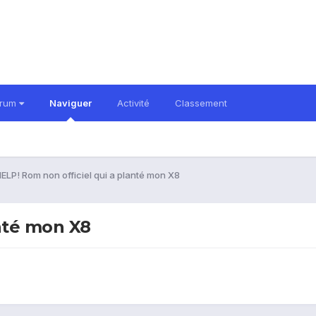
orum
Naviguer
Activité
Classement
ELP! Rom non officiel qui a planté mon X8
anté mon X8