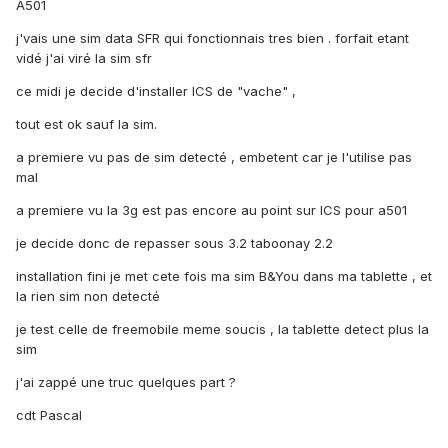
A501
j'vais une sim data SFR qui fonctionnais tres bien . forfait etant
vidé j'ai viré la sim sfr
ce midi je decide d'installer ICS de "vache" ,
tout est ok sauf la sim.
a premiere vu pas de sim detecté , embetent car je l'utilise pas
mal
a premiere vu la 3g est pas encore au point sur ICS pour a501
je decide donc de repasser sous 3.2 taboonay 2.2
installation fini je met cete fois ma sim B&You dans ma tablette , et
la rien sim non detecté
je test celle de freemobile meme soucis , la tablette detect plus la
sim
j'ai zappé une truc quelques part ?
cdt Pascal