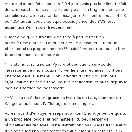
Alors moi quant j'étais sous la 2.3.4 je n'avais pas le même forfait
donc impossible de savoir si il peut y avoir un bug dans certaine
condition avec le service de messagerie. Par contre sous la 4.0.3
ou 4.0.4 aucun soucis puisque depuis j'envoi des SMS, tout
autant que j'en reçois, fréquemment.
Quant à ce qu'il aurait lieux de faire à part vérifier les
paramètres
*
d'Android et du service de messagerie, tu peux
chercher si un programme tiers
**
installé ne perturbe pas le bon
fonctionnement de ce service.
*
Tu éteins et rallume ton Kyno V et dès que le service de
messagerie ce met à bugger tu vérifie si tes réglages n'ont pas
changés depuis le menu "Son" d'Android (choix du son joué
et/ou volume baissé à fond, pour la notification) et aussi depuis le
menu du service de messagerie.
**
Voir du coté des programmes installés de type, launcher ou
Widget pour, le son, l'affichage des messages…
Après, avant d'envoyer en réparation ton Kyno V, je pence que tu
à un problème logiciel et non matériel, tu peux tenter de
réinitialiser les réglages usine, *Attention* pas "Restaurer valeurs
d'usine" que tu pourras tenter éventuellement en derniers lieux.