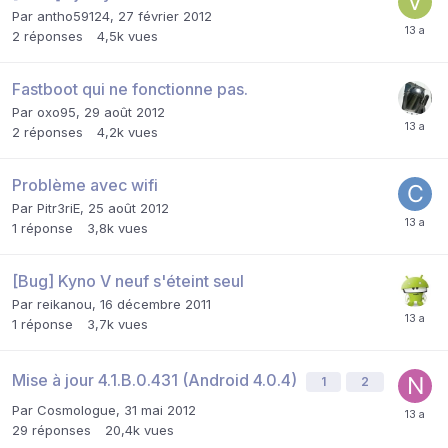
Par
antho59124
,
27 février 2012
2
réponses
4,5k
vues
Fastboot qui ne fonctionne pas.
Par
oxo95
,
29 août 2012
2
réponses
4,2k
vues
Problème avec wifi
Par
Pitr3riE
,
25 août 2012
1
réponse
3,8k
vues
[Bug] Kyno V neuf s'éteint seul
Par
reikanou
,
16 décembre 2011
1
réponse
3,7k
vues
Mise à jour 4.1.B.0.431 (Android 4.0.4)
1
2
Par
Cosmologue
,
31 mai 2012
29
réponses
20,4k
vues