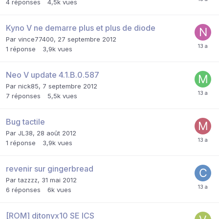
4
réponses
4,5k
vues
Kyno V ne demarre plus et plus de diode
Par
vince77400
,
27 septembre 2012
1
réponse
3,9k
vues
Neo V update 4.1.B.0.587
Par
nick85
,
7 septembre 2012
7
réponses
5,5k
vues
Bug tactile
Par
JL38
,
28 août 2012
1
réponse
3,9k
vues
revenir sur gingerbread
Par
tazzzz
,
31 mai 2012
6
réponses
6k
vues
[ROM] djtonyx10 SE ICS