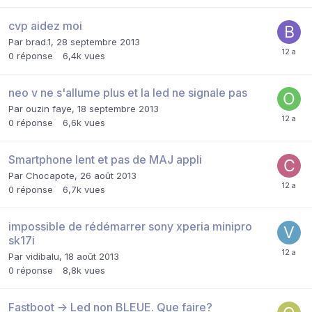
cvp aidez moi
Par
brad.1
,
28 septembre 2013
0
réponse
6,4k
vues
neo v ne s'allume plus et la led ne signale pas
Par
ouzin faye
,
18 septembre 2013
0
réponse
6,6k
vues
Smartphone lent et pas de MAJ appli
Par
Chocapote
,
26 août 2013
0
réponse
6,7k
vues
impossible de rédémarrer sony xperia minipro
sk17i
Par
vidibalu
,
18 août 2013
0
réponse
8,8k
vues
Fastboot -> Led non BLEUE. Que faire?