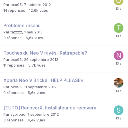
Par
oxo95
,
7 octobre 2012
14
réponses
12,6k
vues
Problème réseau
Par
tazzzz
,
1 mai 2013
0
réponse
6,6k
vues
Touches du Neo V rayés.. Rattrapable?
Par
oxo95
,
26 septembre 2012
11
réponses
5,7k
vues
Xperia Neo V Brické.. HELP PLEASEv
Par
oxo95
,
11 septembre 2012
9
réponses
5,6k
vues
[TUTO] RecoverX, Installateur de recovery
Par
sybiload
,
1 septembre 2012
3
réponses
4,4k
vues