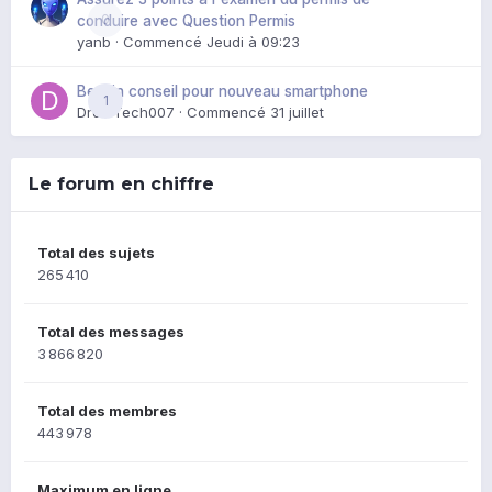
0
conduire avec Question Permis
yanb
· Commencé
Jeudi à 09:23
Besoin conseil pour nouveau smartphone
1
DroidTech007
· Commencé
31 juillet
Le forum en chiffre
Total des sujets
265 410
Total des messages
3 866 820
Total des membres
443 978
Maximum en ligne