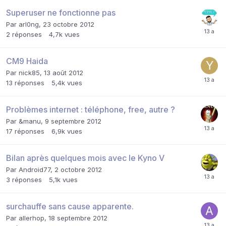
Superuser ne fonctionne pas
Par
arl0ng
,
23 octobre 2012
2
réponses
4,7k
vues
CM9 Haida
Par
nick85
,
13 août 2012
13
réponses
5,4k
vues
Problèmes internet : téléphone, free, autre ?
Par
&manu
,
9 septembre 2012
17
réponses
6,9k
vues
Bilan après quelques mois avec le Kyno V
Par
Android77
,
2 octobre 2012
3
réponses
5,1k
vues
surchauffe sans cause apparente.
Par
allerhop
,
18 septembre 2012