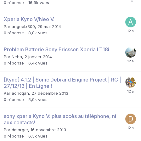
0
réponse
16,9k
vues
Xperia Kyno V/Neo V.
Par
angeelx300
,
29 mai 2014
0
réponse
8,8k
vues
Problem Batterie Sony Ericsson Xperia LT18i
Par
Neha
,
2 janvier 2014
0
réponse
6,4k
vues
[Kyno] 4.1.2 | Somc Debrand Engine Project | RC |
27/12/13 | En Ligne !
Par
achotjan
,
27 décembre 2013
0
réponse
5,9k
vues
sony xperia Kyno V: plus accès au téléphone, ni
aux contacts!
Par
dmarger
,
16 novembre 2013
0
réponse
6,3k
vues