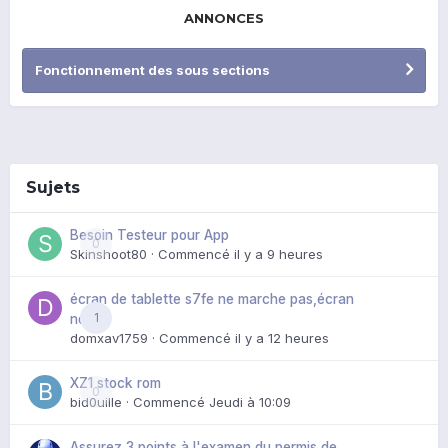
ANNONCES
Fonctionnement des sous sections
Sujets
Besoin Testeur pour App
0
Skinshoot80
· Commencé
il y a 9 heures
écran de tablette s7fe ne marche pas,écran
1
noir
domxav1759
· Commencé
il y a 12 heures
XZ1 stock rom
0
bid0uille
· Commencé
Jeudi à 10:09
Assurez 3 points à l'examen du permis de