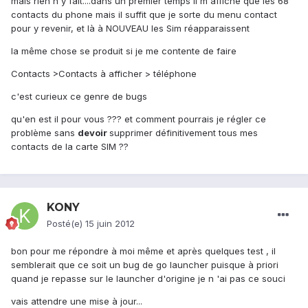
mais rien n'y fait....dans un premier temps il m'affiche que les 68
contacts du phone mais il suffit que je sorte du menu contact
pour y revenir, et là à NOUVEAU les Sim réapparaissent
la même chose se produit si je me contente de faire
Contacts >Contacts à afficher > téléphone
c'est curieux ce genre de bugs
qu'en est il pour vous ??? et comment pourrais je régler ce
problème sans
devoir
supprimer définitivement tous mes
contacts de la carte SIM ??
KONY
Posté(e)
15 juin 2012
bon pour me répondre à moi même et après quelques test , il
semblerait que ce soit un bug de go launcher puisque à priori
quand je repasse sur le launcher d'origine je n 'ai pas ce souci
vais attendre une mise à jour...