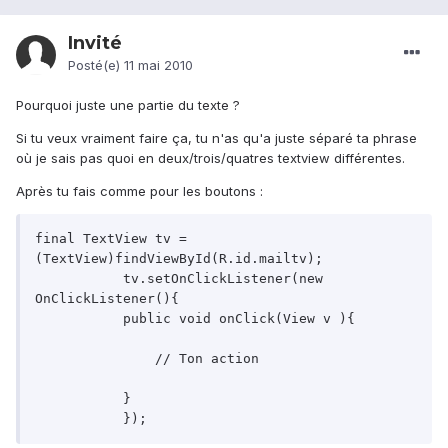
Invité
Posté(e)
11 mai 2010
Pourquoi juste une partie du texte ?
Si tu veux vraiment faire ça, tu n'as qu'a juste séparé ta phrase
où je sais pas quoi en deux/trois/quatres textview différentes.
Après tu fais comme pour les boutons :
final TextView tv = 
(TextView)findViewById(R.id.mailtv);

           tv.setOnClickListener(new 
OnClickListener(){

           public void onClick(View v ){

               // Ton action

           }
