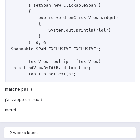
       s.setSpan(new ClickableSpan()

       {

           public void onClick(View widget)

           {

               System.out.println("lol");

           }

       }, 0, 6, 
Spannable.SPAN_EXCLUSIVE_EXCLUSIVE);

       TextView tooltip = (TextView) 
this.findViewById(R.id.tooltip);

marche pas :(
j'ai zappé un truc ?
merci
2 weeks later...