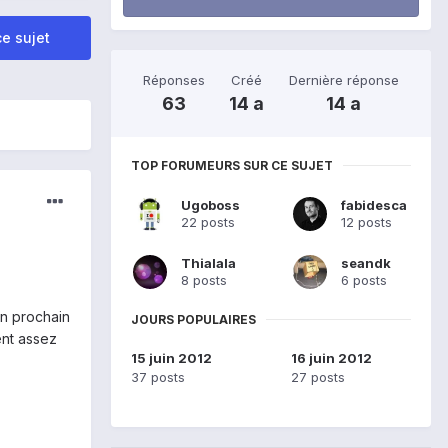
e sujet
Réponses
Créé
Dernière réponse
63
14 a
14 a
TOP FORUMEURS SUR CE SUJET
Ugoboss
fabidesca
22 posts
12 posts
Thialala
seandk
8 posts
6 posts
on prochain
JOURS POPULAIRES
ent assez
15 juin 2012
16 juin 2012
37 posts
27 posts