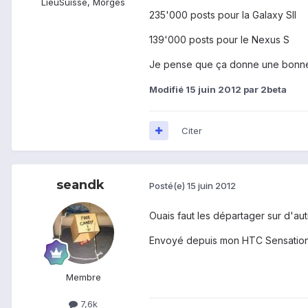
Lieu
Suisse, Morges
235'000 posts pour la Galaxy SII
139'000 posts pour le Nexus S
Je pense que ça donne une bonne 
Modifié
15 juin 2012
par 2beta
Citer
seandk
Posté(e)
15 juin 2012
Ouais faut les départager sur d'au
Envoyé depuis mon HTC Sensation 
Membre
7,6k