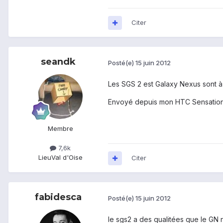
Citer
seandk
Posté(e)
15 juin 2012
Les SGS 2 est Galaxy Nexus sont à é
Envoyé depuis mon HTC Sensation 
Membre
7,6k
Lieu
Val d'Oise
Citer
fabidesca
Posté(e)
15 juin 2012
le sgs2 a des qualitées que le GN 