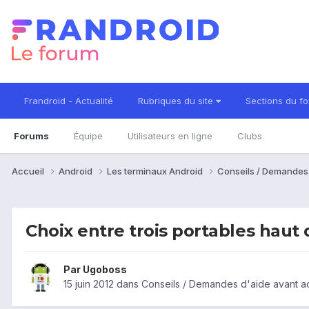
Frandroid - Actualité
Rubriques du site
Sections du f
Forums
Équipe
Utilisateurs en ligne
Clubs
Accueil
Android
Les terminaux Android
Conseils / Demandes
Choix entre trois portables hau
Par
Ugoboss
15 juin 2012
dans
Conseils / Demandes d'aide avant a