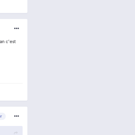
an c'est
ur