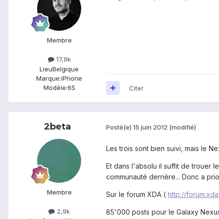
Membre
17,9k
Lieu
Belgique
Marque:
iPhone
Modèle:
6S
Citer
2beta
Posté(e)
15 juin 2012
(modifié)
Les trois sont bien suivi, mais le Nex
Et dans l'absolu il suffit de trou
communauté derrière... Donc a prior
Membre
Sur le forum XDA (
http://forum.xd
2,9k
85'000 posts pour le Galaxy Nexu