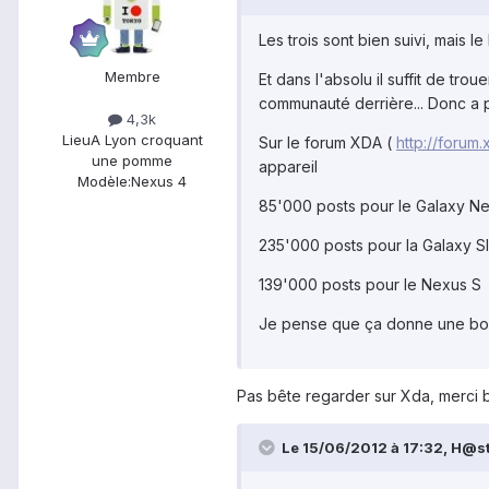
Les trois sont bien suivi, mais le
Membre
Et dans l'absolu il suffit de t
communauté derrière... Donc a pr
4,3k
Lieu
A Lyon croquant
Sur le forum XDA (
http://forum
une pomme
appareil
Modèle:
Nexus 4
85'000 posts pour le Galaxy N
235'000 posts pour la Galaxy SI
139'000 posts pour le Nexus S
Je pense que ça donne une bon
Pas bête regarder sur Xda, merci 
Le 15/06/2012 à 17:32, H@st 