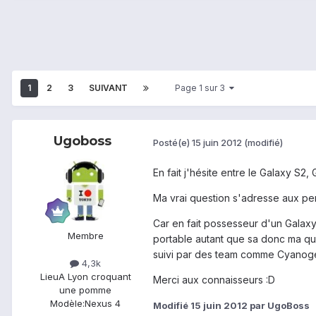
1
2
3
SUIVANT
Page 1 sur 3
Ugoboss
Posté(e)
15 juin 2012
(modifié)
En fait j'hésite entre le Galaxy S2
Ma vrai question s'adresse aux per
Car en fait possesseur d'un Galaxy
Membre
portable autant que sa donc ma qu
suivi par des team comme Cyanogen
4,3k
Lieu
A Lyon croquant
Merci aux connaisseurs :D
une pomme
Modèle:
Nexus 4
Modifié
15 juin 2012
par UgoBoss