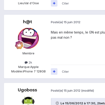
Lieu
Val d'Oise
Citer
h@t
Posté(e)
15 juin 2012
Mais en même temps, le GN est plus
pas mal non ?
Membre
2k
Marque:
Apple
Modèle:
iPhone 7 128GB
Citer
Ugoboss
Posté(e)
15 juin 2012
(modifié)
Le 15/06/2012 à 17:30, 2beta 