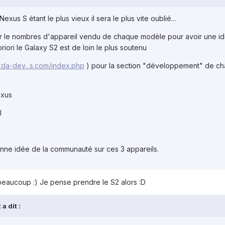
 Nexus S étant le plus vieux il sera le plus vite oublié...
rouer le nombres d'appareil vendu de chaque modèle pour avoir une i
iori le Galaxy S2 est de loin le plus soutenu
.xda-dev...s.com/index.php
) pour la section "développement" de c
exus
I
ne idée de la communauté sur ces 3 appareils.
beaucoup :) Je pense prendre le S2 alors :D
a dit :