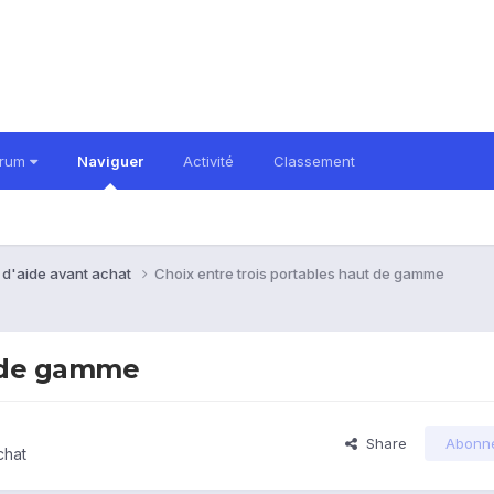
orum
Naviguer
Activité
Classement
 d'aide avant achat
Choix entre trois portables haut de gamme
t de gamme
Share
Abonn
chat