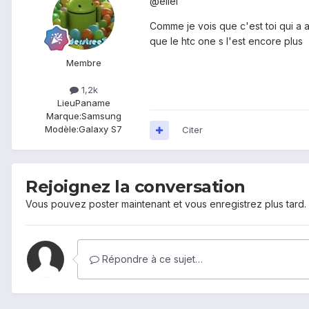
@eliel
Comme je vois que c'est toi qui a a
que le htc one s l'est encore plus
Membre
1,2k
Lieu
Paname
Marque:
Samsung
Modèle:
Galaxy S7
Citer
Rejoignez la conversation
Vous pouvez poster maintenant et vous enregistrez plus tard
Répondre à ce sujet…