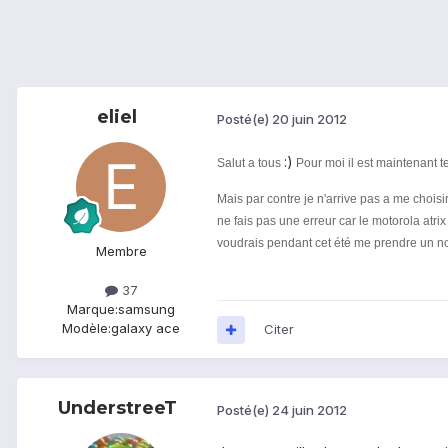
eliel
Posté(e)
20 juin 2012
:)
Salut a tous
Pour moi il est maintenant
Mais par contre je n'arrive pas a me choisir
ne fais pas une erreur car le motorola atr
voudrais pendant cet été me prendre un n
Membre
37
Marque:
samsung
Modèle:
galaxy ace
Citer
UnderstreeT
Posté(e)
24 juin 2012