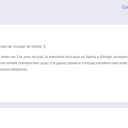
Co
:)
 temps de changer de mobile
 entre ces 3 la, pour ma part, je pencherai plus pour un Xperia p (Design, puissance, q
:/
ix me semble vraiment bien aussi
le galaxy advance n'est pas excellent mais rest
ouveau téléphone.