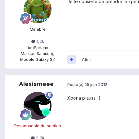
Je te conseille de prendre le xper
Membre
1,2k
Lieu
Paname
Marque:
Samsung
Modèle:
Galaxy S7
Citer
Alexismeee
Posté(e)
25 juin 2012
Xperia p aussi ;)
Responsable de section
3,2k