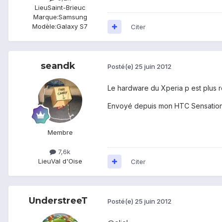
Lieu
Saint-Brieuc
Marque:
Samsung
Modèle:
Galaxy S7
Citer
seandk
Posté(e)
25 juin 2012
Le hardware du Xperia p est plus ré
Envoyé depuis mon HTC Sensation 
Membre
7,6k
Lieu
Val d'Oise
Citer
UnderstreeT
Posté(e)
25 juin 2012