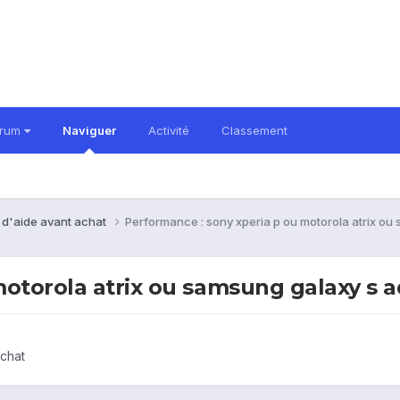
orum
Naviguer
Activité
Classement
 d'aide avant achat
Performance : sony xperia p ou motorola atrix o
motorola atrix ou samsung galaxy s 
chat