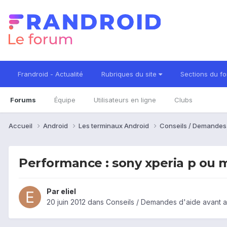
Frandroid - Actualité
Rubriques du site
Sections du f
Forums
Équipe
Utilisateurs en ligne
Clubs
Accueil
Android
Les terminaux Android
Conseils / Demandes
Performance : sony xperia p ou 
Par
eliel
20 juin 2012
dans
Conseils / Demandes d'aide avant a