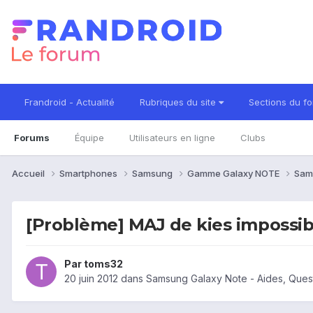
Frandroid - Actualité
Rubriques du site
Sections du f
Forums
Équipe
Utilisateurs en ligne
Clubs
Accueil
Smartphones
Samsung
Gamme Galaxy NOTE
Sam
[Problème] MAJ de kies impossib
Par
toms32
20 juin 2012
dans
Samsung Galaxy Note - Aides, Ques