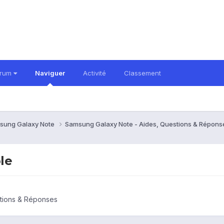
orum
Naviguer
Activité
Classement
sung Galaxy Note
Samsung Galaxy Note - Aides, Questions & Répon
le
tions & Réponses