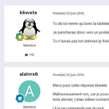
kkwete
Posté(e)
22 juin 2012
Tu dis toi meme qu'avec ta tablette
Je pencherais donc vers un probl
Tu n'aurais pas ton adresse ip fixé
Membre
718
alainrx8
Posté(e)
22 juin 2012
Merci pour cette réponse kkwete
Malheureusement non, car je pouv
mois dernier, j'etais même connecté
Membre
Là je ne comprends pas du tout