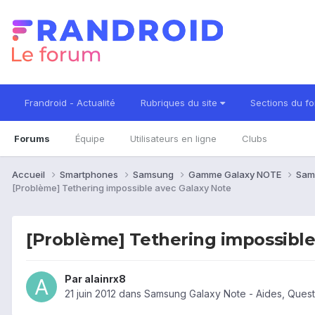
Frandroid - Actualité
Rubriques du site
Sections du f
Forums
Équipe
Utilisateurs en ligne
Clubs
Accueil
Smartphones
Samsung
Gamme Galaxy NOTE
Sam
[Problème] Tethering impossible avec Galaxy Note
[Problème] Tethering impossible
Par
alainrx8
21 juin 2012
dans
Samsung Galaxy Note - Aides, Ques