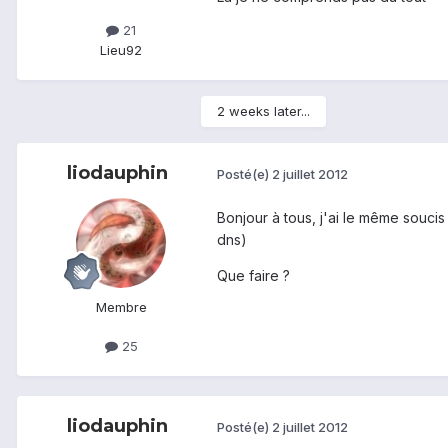
21
Lieu
92
2 weeks later...
liodauphin
Posté(e)
2 juillet 2012
Bonjour à tous, j'ai le même soucis
dns)
Que faire ?
Membre
25
liodauphin
Posté(e)
2 juillet 2012