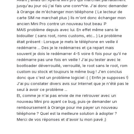
jusqu'au jour où j'ai fais une conn*rie. J'ai donc demander
à Orange de m'échanger mon téléphone ( Le lecteur de
carte SIM ne marchait plus ) Ils m'ont donc échanger mon
ancien Mini Pro contre un nouveau tout beau :P
MAIS problème depuis avec lui. En effet même sans le
bidouiller ( sans root, roms customs, etc... ) Le problème
était présent : Lorsque je mets le téléphone en veille il
redémarre ... Des je le redémarres et ça repart mais
souvent je dois le redémarrer 4-5 voire 6 fois pour qu'il ne
redémarre pas une fois en veille ! J'ai pu tester avec le
bootloader déverrouillé, verrouillé, le root sans le root, rom
custom ou stock et toujours le même bug ! J'en conclus
donc que c'est un problème logiciel :( ( Enfin je supposes !)
J'ai pu constater divers avis sur Internet que je n'été pas le
seul à avoir ce problème ...
Et, comme je n'ai pas envie de me retrouver avec un
nouveau Mini pro ayant ce bug, puis-je demander un
remboursement à Orange pour me payer un nouveau
téléphone ? Quel est la meilleure solution à adopter ?
Merci de vos réponses et d'avoir lu mon pavé ;)