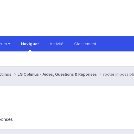
orum
Naviguer
Activité
Classement
ptimus
LG Optimus - Aides, Questions & Réponses
rooter impossibl
éponses