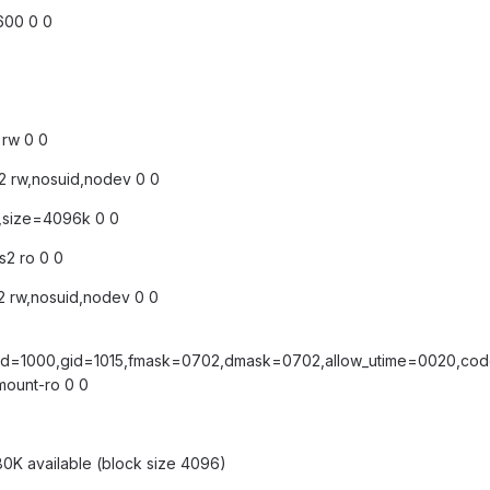
600 0 0
 rw 0 0
2 rw,nosuid,nodev 0 0
rw,size=4096k 0 0
s2 ro 0 0
2 rw,nosuid,nodev 0 0
,uid=1000,gid=1015,fmask=0702,dmask=0702,allow_utime=0020,co
mount-ro 0 0
80K available (block size 4096)