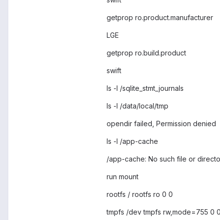
getprop ro.product.manufacturer
LGE
getprop ro.build.product
swift
ls -l /sqlite_stmt_journals
ls -l /data/local/tmp
opendir failed, Permission denied
ls -l /app-cache
/app-cache: No such file or direct
run mount
rootfs / rootfs ro 0 0
tmpfs /dev tmpfs rw,mode=755 0 