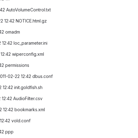
2:42 AutoVolumeControl.txt
-22 12:42 NOTICE.html.gz
2:42 omadm
 12:42 loc_parameter.ini
 12:42 wiperconfig.xml
:42 permissions
2011-02-22 12:42 dbus.conf
 12:42 init.goldfish.sh
 12:42 AudioFilter.csv
22 12:42 bookmarks.xml
 12:42 vold.conf
:42 ppp