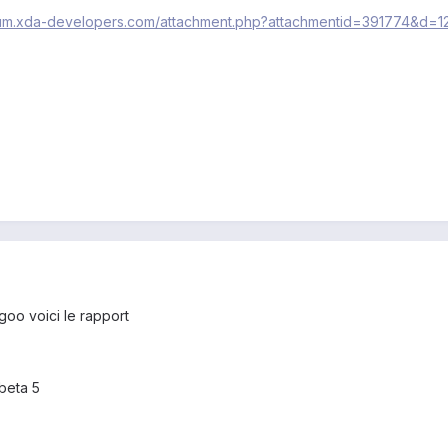
orum.xda-developers.com/attachment.php?attachmentid=391774&d=1
oo voici le rapport
 beta 5