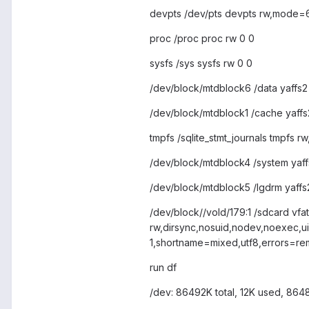
devpts /dev/pts devpts rw,mode=
proc /proc proc rw 0 0
sysfs /sys sysfs rw 0 0
/dev/block/mtdblock6 /data yaffs2
/dev/block/mtdblock1 /cache yaffs
tmpfs /sqlite_stmt_journals tmpfs 
/dev/block/mtdblock4 /system yaff
/dev/block/mtdblock5 /lgdrm yaffs
/dev/block//vold/179:1 /sdcard vfat
rw,dirsync,nosuid,nodev,noexec
1,shortname=mixed,utf8,errors=re
run df
/dev: 86492K total, 12K used, 864