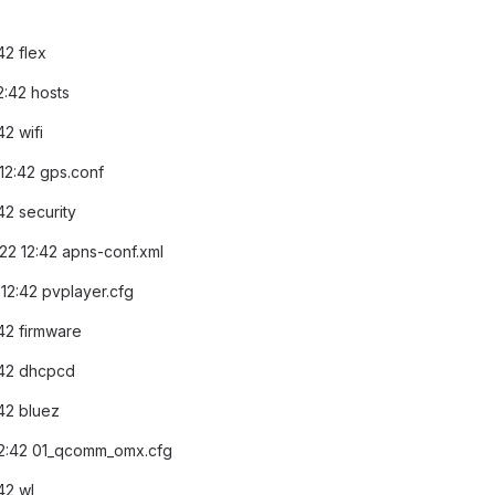
42 flex
2:42 hosts
42 wifi
 12:42 gps.conf
42 security
-22 12:42 apns-conf.xml
 12:42 pvplayer.cfg
:42 firmware
2:42 dhcpcd
:42 bluez
 12:42 01_qcomm_omx.cfg
42 wl