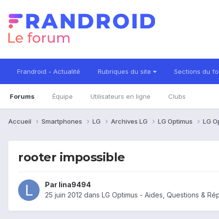
Frandroid - Actualité
Rubriques du site
Sections du f
Forums
Équipe
Utilisateurs en ligne
Clubs
Accueil
Smartphones
LG
Archives LG
LG Optimus
LG O
rooter impossible
Par
lina9494
25 juin 2012
dans
LG Optimus - Aides, Questions & R