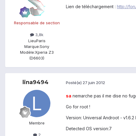
Lien de téléchargement :
http://f
Responsable de section
3,8k
Lieu
Paris
Marque:
Sony
Modèle:
Xperia Z3
(D6603)
lina9494
Posté(e)
27 juin 2012
sa
nemarche pas il me dise no fugg
Go for root !
Version: Universal Androot - v1.6.2
Membre
Detected OS version:7
2