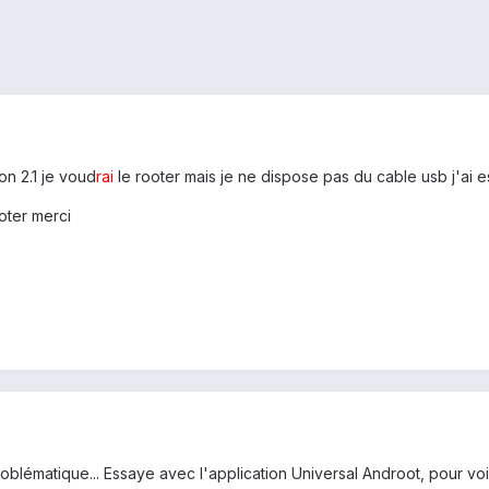
on 2.1 je voud
rai
le rooter mais je ne dispose pas du cable usb j'ai
oter merci
problématique... Essaye avec l'application Universal Androot, pour voir