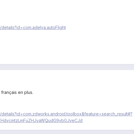
/details?id=com.adelya.autoFlight
 français en plus.
s/details?id=com.zdworks.android.toolbox&feature=search_result#?
ZHdvcmtzLmFuZHJvaWQudG9vbGJveCJd