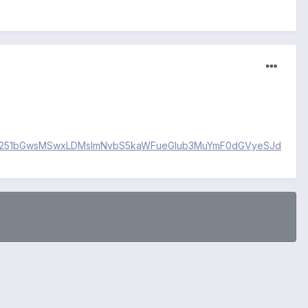
ult#?t=W251bGwsMSwxLDMsImNvbS5kaWFueGlub3MuYmF0dGVyeSJd