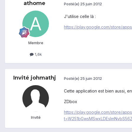
athome
Posté(e)
25 juin 2012
J'utilise celle là :
https://play.google.com/store/apps
Membre
1,6k
Invité johmathj
Posté(e)
25 juin 2012
Cette application est bien aussi, en
ZDbox
https://play.google.com/store/app
Invité
t=W251bGwsMSwxLDEsImNvbS56