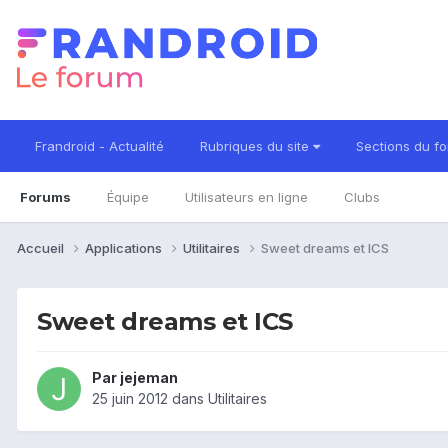
Frandroid - Actualité
Rubriques du site
Sections du f
Forums
Équipe
Utilisateurs en ligne
Clubs
Accueil
Applications
Utilitaires
Sweet dreams et ICS
Sweet dreams et ICS
Par
jejeman
25 juin 2012
dans
Utilitaires