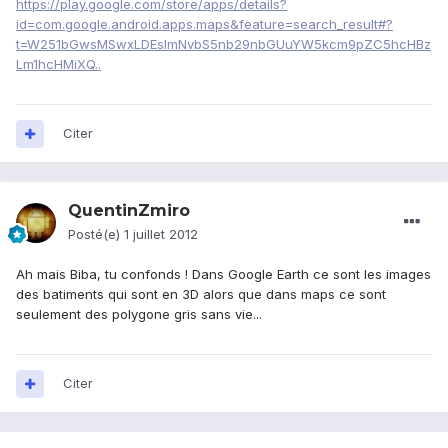
https://play.google.com/store/apps/details?
id=com.google.android.apps.maps&feature=search_result#?
t=W251bGwsMSwxLDEsImNvbS5nb29nbGUuYW5kcm9pZC5hcHBz
Lm1hcHMiXQ..
Citer
QuentinZmiro
Posté(e)
1 juillet 2012
Ah mais Biba, tu confonds ! Dans Google Earth ce sont les images
des batiments qui sont en 3D alors que dans maps ce sont
seulement des polygone gris sans vie...
Citer