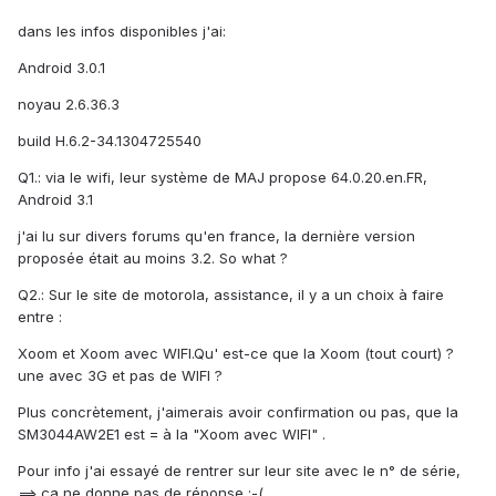
dans les infos disponibles j'ai:
Android 3.0.1
noyau 2.6.36.3
build H.6.2-34.1304725540
Q1.: via le wifi, leur système de MAJ propose 64.0.20.en.FR,
Android 3.1
j'ai lu sur divers forums qu'en france, la dernière version
proposée était au moins 3.2. So what ?
Q2.: Sur le site de motorola, assistance, il y a un choix à faire
entre :
Xoom et Xoom avec WIFI.Qu' est-ce que la Xoom (tout court) ?
une avec 3G et pas de WIFI ?
Plus concrètement, j'aimerais avoir confirmation ou pas, que la
SM3044AW2E1 est = à la "Xoom avec WIFI" .
Pour info j'ai essayé de rentrer sur leur site avec le n° de série,
==> ça ne donne pas de réponse :-(.