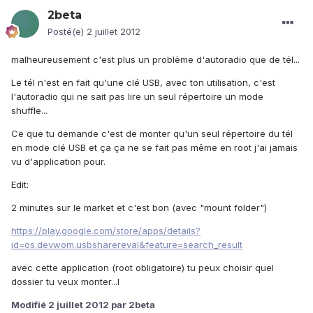
2beta
Posté(e)
2 juillet 2012
malheureusement c'est plus un problème d'autoradio que de tél...
Le tél n'est en fait qu'une clé USB, avec ton utilisation, c'est
l'autoradio qui ne sait pas lire un seul répertoire un mode
shuffle...
Ce que tu demande c'est de monter qu'un seul répertoire du tél
en mode clé USB et ça ça ne se fait pas même en root j'ai jamais
vu d'application pour.
Edit:
2 minutes sur le market et c'est bon (avec "mount folder")
https://play.google.com/store/apps/details?
id=os.devwom.usbsharereval&feature=search_result
avec cette application (root obligatoire) tu peux choisir quel
dossier tu veux monter...l
Modifié
2 juillet 2012
par 2beta