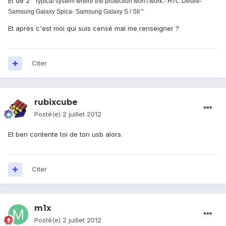
Et de 2
"
Typical system where the protection won't work:- HTC Desire-
Samsung Galaxy Spica- Samsung Galaxy S / SII "
Et après c'est moi qui suis censé mal me renseigner ?
Citer
rubixcube
Posté(e)
2 juillet 2012
Et ben contente toi de ton usb alors.
Citer
m1x
Posté(e)
2 juillet 2012