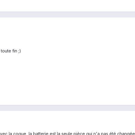
toute fin ;)
vec la coque, la batterie est la seule pièce qui n'a pas été changée .