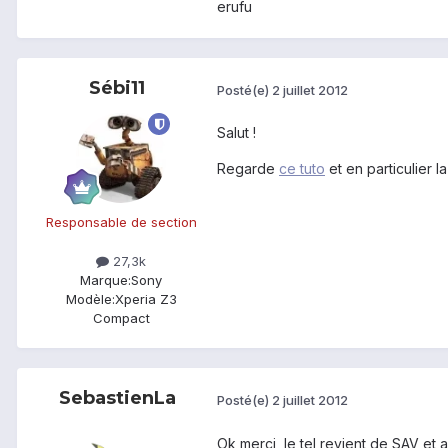
erufu
Sébi11
Posté(e)
2 juillet 2012
Salut !
Regarde
ce tuto
et en particulier la 
Responsable de section
27,3k
Marque:
Sony
Modèle:
Xperia Z3
Compact
SebastienLa
Posté(e)
2 juillet 2012
Ok merci, le tel revient de SAV et a