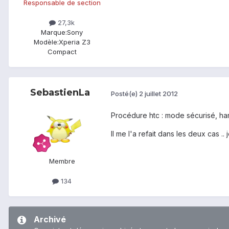
Responsable de section
27,3k
Marque:
Sony
Modèle:
Xperia Z3
Compact
SebastienLa
Posté(e)
2 juillet 2012
Procédure htc : mode sécurisé, ha
Il me l'a refait dans les deux cas ..
Membre
134
Archivé