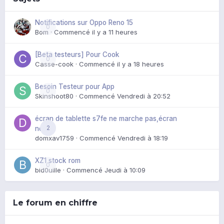
Notifications sur Oppo Reno 15
0
Bom
· Commencé
il y a 11 heures
[Beta testeurs] Pour Cook
0
Casse-cook
· Commencé
il y a 18 heures
Besoin Testeur pour App
0
Skinshoot80
· Commencé
Vendredi à 20:52
écran de tablette s7fe ne marche pas,écran
2
noir
domxav1759
· Commencé
Vendredi à 18:19
XZ1 stock rom
0
bid0uille
· Commencé
Jeudi à 10:09
Le forum en chiffre