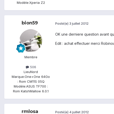
Modèle:
Xperia Z2
bion59
Posté(e)
3 juillet 2012
OK une derniere question avant que
Edit : achat effectuer merci Robinou
Membre
506
Lieu
Nord
Marque:
One+One 64Go
: Rom CM11S 05Q
Modèle:
ASUS TF700 :
Rom KatshMallow 6.0.1
rmlosa
Posté(e)
4 juillet 2012