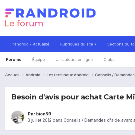
Frandroid - Actualité
Rubriques du site
Sections du f
Forums
Équipe
Utilisateurs en ligne
Clubs
Accueil
Android
Les terminaux Android
Conseils / Demandes
Besoin d'avis pour achat Carte M
Par
bion59
3 juillet 2012
dans
Conseils / Demandes d'aide avant 