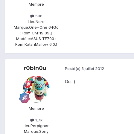
Membre
506
Lieu
Nord
Marque:
One+One 64Go
: Rom CM11S 05Q
Modèle:
ASUS TF700 :
Rom KatshMallow 6.0.1
r0bin0u
Posté(e)
3 juillet 2012
Oui :)
Membre
1,7k
Lieu
Perpignan
Marque:
Sony