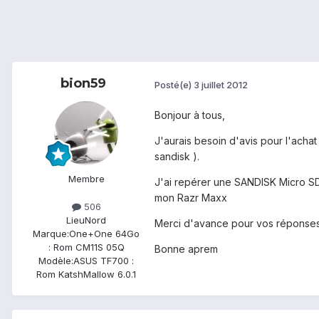
bion59
Posté(e)
3 juillet 2012
Bonjour à tous,
J'aurais besoin d'avis pour l'acha
sandisk ).
Membre
J'ai repérer une SANDISK Micro SDH
mon Razr Maxx
506
Lieu
Nord
Merci d'avance pour vos réponses (
Marque:
One+One 64Go
: Rom CM11S 05Q
Bonne aprem
Modèle:
ASUS TF700 :
Rom KatshMallow 6.0.1