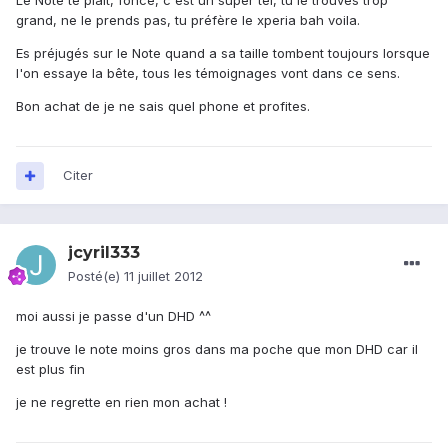
Le Note te plait, fonce, c'est un super tel, tu le trouves trop
grand, ne le prends pas, tu préfère le xperia bah voila.
Es préjugés sur le Note quand a sa taille tombent toujours lorsque
l'on essaye la bête, tous les témoignages vont dans ce sens.
Bon achat de je ne sais quel phone et profites.
Citer
jcyril333
Posté(e)
11 juillet 2012
moi aussi je passe d'un DHD ^^
je trouve le note moins gros dans ma poche que mon DHD car il
est plus fin
je ne regrette en rien mon achat !