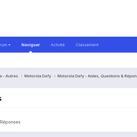
orum
Naviguer
Activité
Classement
a - Autres
Motorola Defy
Motorola Defy - Aides, Questions & Répo
s
& Réponses