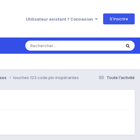
S’inscrire
Utilisateur existant ? Connexion
nses
touches 123 code pin inopérantes
Toute l’activité