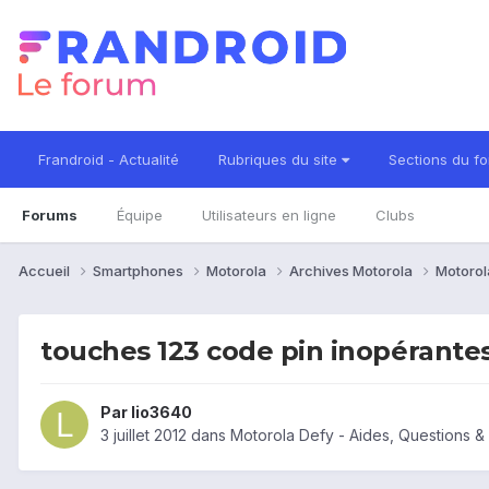
Frandroid - Actualité
Rubriques du site
Sections du f
Forums
Équipe
Utilisateurs en ligne
Clubs
Accueil
Smartphones
Motorola
Archives Motorola
Motorol
touches 123 code pin inopérante
Par
lio3640
3 juillet 2012
dans
Motorola Defy - Aides, Questions 