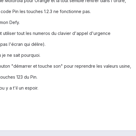
e de Motorola pour Orange et la tout semble rentrer dans l'ordre,
code Pin les touches 1.2.3 ne fonctionne pas.
 mon Defy.
ut utiliser tout les numeros du clavier d'appel d'urgence
pas l'écran qui délire).
je ne sait pourquoi.
 bouton "démarrer et touche son" pour reprendre les valeurs usine,
 touches 123 du Pin.
u y a t'il un espoir.