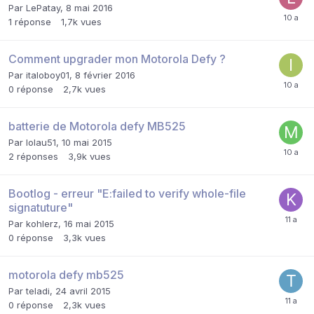
Par
LePatay
,
8 mai 2016
1
réponse
1,7k
vues
Comment upgrader mon Motorola Defy ?
Par
italoboy01
,
8 février 2016
0
réponse
2,7k
vues
batterie de Motorola defy MB525
Par
lolau51
,
10 mai 2015
2
réponses
3,9k
vues
Bootlog - erreur "E:failed to verify whole-file
signatuture"
Par
kohlerz
,
16 mai 2015
0
réponse
3,3k
vues
motorola defy mb525
Par
teladi
,
24 avril 2015
0
réponse
2,3k
vues