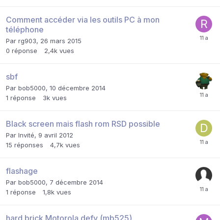
Comment accéder via les outils PC à mon
téléphone
Par
rg903
,
26 mars 2015
0
réponse
2,4k
vues
sbf
Par
bob5000
,
10 décembre 2014
1
réponse
3k
vues
Black screen mais flash rom RSD possible
Par Invité,
9 avril 2012
15
réponses
4,7k
vues
flashage
Par
bob5000
,
7 décembre 2014
1
réponse
1,8k
vues
hard brick Motorola defy (mb525)