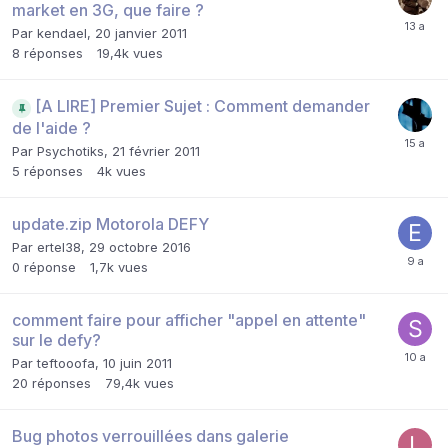
market en 3G, que faire ?
Par
kendael
,
20 janvier 2011
8
réponses
19,4k
vues
[A LIRE] Premier Sujet : Comment demander
de l'aide ?
Par
Psychotiks
,
21 février 2011
5
réponses
4k
vues
update.zip Motorola DEFY
Par
ertel38
,
29 octobre 2016
0
réponse
1,7k
vues
comment faire pour afficher "appel en attente"
sur le defy?
Par
teftooofa
,
10 juin 2011
20
réponses
79,4k
vues
Bug photos verrouillées dans galerie