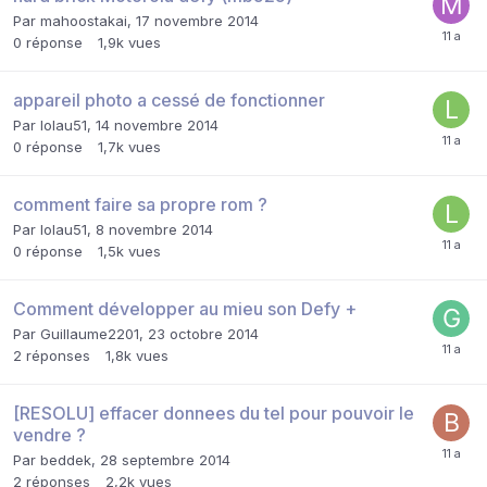
Par
mahoostakai
,
17 novembre 2014
0
réponse
1,9k
vues
appareil photo a cessé de fonctionner
Par
lolau51
,
14 novembre 2014
0
réponse
1,7k
vues
comment faire sa propre rom ?
Par
lolau51
,
8 novembre 2014
0
réponse
1,5k
vues
Comment développer au mieu son Defy +
Par
Guillaume2201
,
23 octobre 2014
2
réponses
1,8k
vues
[RESOLU] effacer donnees du tel pour pouvoir le
vendre ?
Par
beddek
,
28 septembre 2014
2
réponses
2,2k
vues