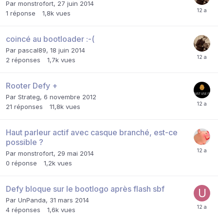
Par
monstrofort
,
27 juin 2014
1
réponse
1,8k
vues
coincé au bootloader :-(
Par
pascal89
,
18 juin 2014
2
réponses
1,7k
vues
Rooter Defy +
Par
Strateg
,
6 novembre 2012
21
réponses
11,8k
vues
Haut parleur actif avec casque branché, est-ce
possible ?
Par
monstrofort
,
29 mai 2014
0
réponse
1,2k
vues
Defy bloque sur le bootlogo après flash sbf
Par
UnPanda
,
31 mars 2014
4
réponses
1,6k
vues