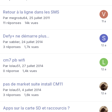
Retour à la ligne dans les SMS
Par
megrodu64
,
25 juillet 2011
11
réponses
14k
vues
Defy+ ne démarre plus...
Par
sablier
,
24 juillet 2014
3
réponses
1,7k
vues
cm7 pb wifi
Par
lolau51
,
27 juillet 2014
0
réponse
1,4k
vues
pas de market suite install CM11
Par
lolau51
,
4 juillet 2014
3
réponses
1,6k
vues
Apps sur la carte SD et raccourcis ?