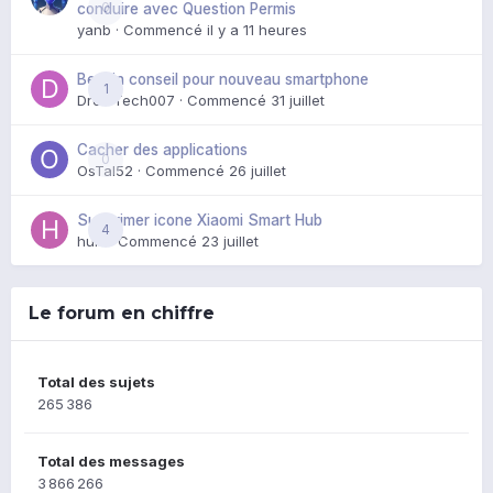
0
conduire avec Question Permis
yanb
· Commencé
il y a 11 heures
Besoin conseil pour nouveau smartphone
1
DroidTech007
· Commencé
31 juillet
Cacher des applications
0
OsTal52
· Commencé
26 juillet
Supprimer icone Xiaomi Smart Hub
4
huik
· Commencé
23 juillet
Le forum en chiffre
Total des sujets
265 386
Total des messages
3 866 266