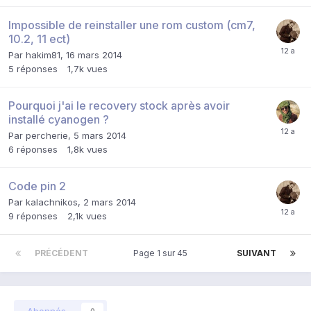
Impossible de reinstaller une rom custom (cm7,
10.2, 11 ect)
Par
hakim81
,
16 mars 2014
5
réponses
1,7k
vues
Pourquoi j'ai le recovery stock après avoir
installé cyanogen ?
Par
percherie
,
5 mars 2014
6
réponses
1,8k
vues
Code pin 2
Par
kalachnikos
,
2 mars 2014
9
réponses
2,1k
vues
PRÉCÉDENT
Page 1 sur 45
SUIVANT
Abonnés
0