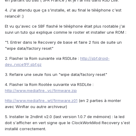
en partant du bas ( SFR France ) et je l'ai mis dans RSD Lite.
4. J'ai attendu que ça s'installe, et au final le téléphone c'est
relancé! :)
Et vu qu'avec ce SBF flashé le téléphone était plus rootable j'ai
suivi un tuto qui explique comme le rooter et installer une ROM :
"1. Entrer dans le Recovery de base et faire 2 fois de suite un
"wipe data/factory reset"
2. Flasher la Rom suivante via RSDLite :
http://sbf.droid-
dev...rvice1FF.sbf.gz
3. Refaire une seule fois un "wipe data/factory reset"
4. Flasher la Rom Rootée suivante via RSDLite :
http://www.mediafire...vc/firmware.zip
http://www.mediafire...wt/firmware.z01
(en 2 parties à monter
avec WinRar ou autre archiveur)
5. Installer le 2ndInit v2.0 (last version 1.0.7 de mémoire) : la led
doit s'afficher en vert signe que le ClockWorkMod Recovery s'est
installé correctement.