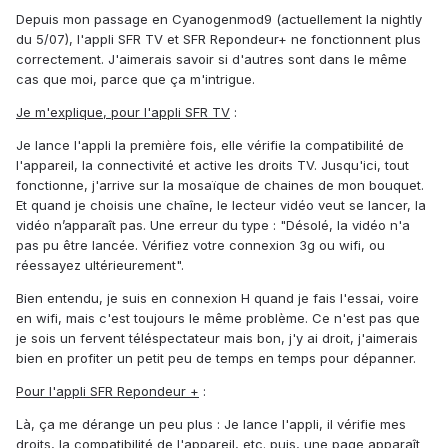
Depuis mon passage en Cyanogenmod9 (actuellement la nightly
du 5/07), l'appli SFR TV et SFR Repondeur+ ne fonctionnent plus
correctement. J'aimerais savoir si d'autres sont dans le même
cas que moi, parce que ça m'intrigue.
Je m'explique, pour l'appli SFR TV
:
Je lance l'appli la première fois, elle vérifie la compatibilité de
l'appareil, la connectivité et active les droits TV. Jusqu'ici, tout
fonctionne, j'arrive sur la mosaïque de chaines de mon bouquet.
Et quand je choisis une chaîne, le lecteur vidéo veut se lancer, la
vidéo n’apparaît pas. Une erreur du type : "Désolé, la vidéo n'a
pas pu être lancée. Vérifiez votre connexion 3g ou wifi, ou
réessayez ultérieurement".
Bien entendu, je suis en connexion H quand je fais l'essai, voire
en wifi, mais c'est toujours le même problème. Ce n'est pas que
je sois un fervent téléspectateur mais bon, j'y ai droit, j'aimerais
bien en profiter un petit peu de temps en temps pour dépanner.
Pour l'appli SFR Repondeur +
:
Là, ça me dérange un peu plus : Je lance l'appli, il vérifie mes
droits, la compatibilité de l'appareil, etc. puis, une page apparaît