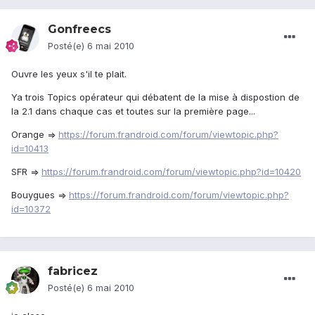
Gonfreecs
Posté(e)
6 mai 2010
Ouvre les yeux s'il te plait.
Ya trois Topics opérateur qui débatent de la mise à dispostion de
la 2.1 dans chaque cas et toutes sur la première page...
Orange =>
https://forum.frandroid.com/forum/viewtopic.php?
id=10413
SFR =>
https://forum.frandroid.com/forum/viewtopic.php?id=10420
Bouygues =>
https://forum.frandroid.com/forum/viewtopic.php?
id=10372
fabricez
Posté(e)
6 mai 2010