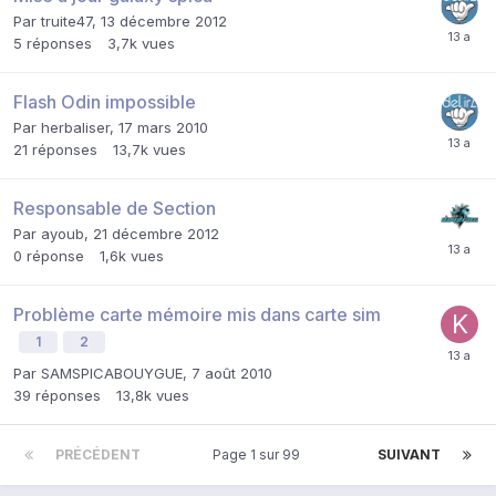
Par
truite47
,
13 décembre 2012
5
réponses
3,7k
vues
Flash Odin impossible
Par
herbaliser
,
17 mars 2010
21
réponses
13,7k
vues
Responsable de Section
Par
ayoub
,
21 décembre 2012
0
réponse
1,6k
vues
Problème carte mémoire mis dans carte sim
1
2
Par
SAMSPICABOUYGUE
,
7 août 2010
39
réponses
13,8k
vues
PRÉCÉDENT
Page 1 sur 99
SUIVANT