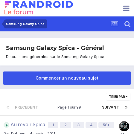
Samsung Galaxy Spica
Samsung Galaxy Spica - Général
Discussions générales sur le Samsung Galaxy Spica
Commencer un nouveau sujet
TRIER PAR
PRÉCÉDENT
Page 1 sur 99
SUIVANT
Au revoir Spica
1
2
3
4
58
Par
Dahevos
,
4 janvier 2011