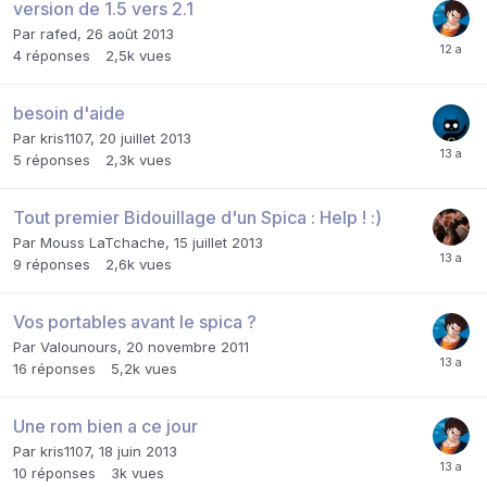
version de 1.5 vers 2.1
Par
rafed
,
26 août 2013
4
réponses
2,5k
vues
besoin d'aide
Par
kris1107
,
20 juillet 2013
5
réponses
2,3k
vues
Tout premier Bidouillage d'un Spica : Help ! :)
Par
Mouss LaTchache
,
15 juillet 2013
9
réponses
2,6k
vues
Vos portables avant le spica ?
Par
Valounours
,
20 novembre 2011
16
réponses
5,2k
vues
Une rom bien a ce jour
Par
kris1107
,
18 juin 2013
10
réponses
3k
vues