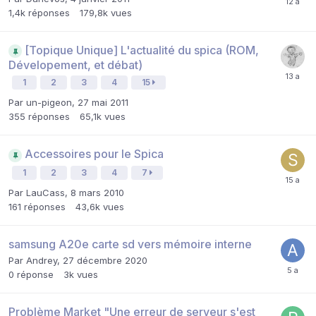
1,4k
réponses
179,8k
vues
[Topique Unique] L'actualité du spica (ROM,
Dévelopement, et débat)
1
2
3
4
15
Par
un-pigeon
,
27 mai 2011
355
réponses
65,1k
vues
Accessoires pour le Spica
1
2
3
4
7
Par
LauCass
,
8 mars 2010
161
réponses
43,6k
vues
samsung A20e carte sd vers mémoire interne
Par
Andrey
,
27 décembre 2020
0
réponse
3k
vues
Problème Market "Une erreur de serveur s'est