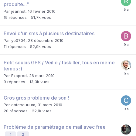
produite..."
Par
jeannot
,
16 février 2010
19
réponses
51,7k
vues
Envoi d'un sms à plusieurs destinataires
Par
yo0704
,
28 décembre 2010
11
réponses
52,9k
vues
Petit soucis GPS / Veille / taskiller, tous en meme
temps :)
Par
Exoprod
,
26 mars 2010
9
réponses
13,3k
vues
Gros gros problème de son !
Par
aatchouuum
,
31 mars 2010
20
réponses
22,1k
vues
Problème de paramétrage de mail avec free
1
2