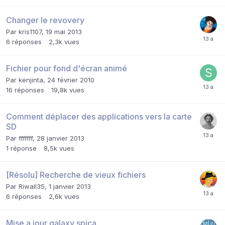
Changer le revovery
Par
kris1107
,
19 mai 2013
6
réponses
2,3k
vues
Fichier pour fond d'écran animé
Par
kenjinta
,
24 février 2010
16
réponses
19,8k
vues
Comment déplacer des applications vers la carte
SD
Par
fffffff
,
28 janvier 2013
1
réponse
8,5k
vues
[Résolu] Recherche de vieux fichiers
Par
Riwall35
,
1 janvier 2013
6
réponses
2,6k
vues
Mise a jour galaxy spica