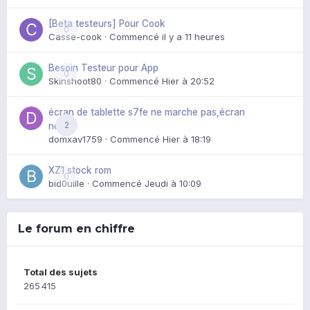
[Beta testeurs] Pour Cook
0
Casse-cook
· Commencé
il y a 11 heures
Besoin Testeur pour App
0
Skinshoot80
· Commencé
Hier à 20:52
écran de tablette s7fe ne marche pas,écran
2
noir
domxav1759
· Commencé
Hier à 18:19
XZ1 stock rom
0
bid0uille
· Commencé
Jeudi à 10:09
Le forum en chiffre
Total des sujets
265 415