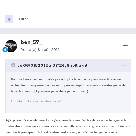
Citer
ben_57_
Posté(e)
8 août 2012
Le 06/08/2012 à 08:26, Snott a dit :
Non, malheureusement tu n'es pas non plus le seul à ne pas utiliser la fonction
recherche ou simplement regarder un peu les sujets dans les différentes partie de
la section razr... (cf première page de la partie tutoriel..)
http://forum.frandro...sim-freemobile/
Si j'ai posté, c'est évidemment que j'ai écumé le forum. Vu les dates les échanges et la
qualité des informations contenues dans ces différents posts, j'y ai été contraint. D'autant
plus que le post que tu link est relativement ancien, et qu'entre temps certains sont