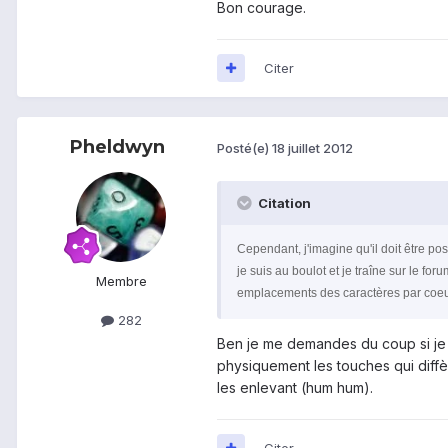
Bon courage.
Citer
Pheldwyn
Posté(e)
18 juillet 2012
Citation
Cependant, j'imagine qu'il doit être poss
je suis au boulot et je traîne sur le foru
Membre
emplacements des caractères par coeur,
282
Ben je me demandes du coup si je n
physiquement les touches qui diffè
les enlevant (hum hum).
Citer