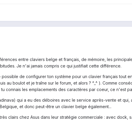
férences entre claviers belge et français, de mémoire, les principale
udes. Je n'ai jamais compris ce qui justifiait cette différence.
 possible de configurer ton système pour un clavier français tout en ut
e suis au boulot et je traîne sur le forum, et alors ? ^_^ ). Comme c
si tu connais les emplacements des caractères par coeur, ce n'est pa
(adinava) qui a eu des déboires avec le service après-vente et qu
 en Belgique, et donc peut-être un clavier belge également...
s très clairs chez Asus dans leur stratégie commerciale : avec dock, 