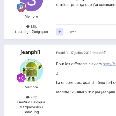
d'ailleur pour ça que j'ai comman
Membre
1,8k
Lieu
Liège (Belgique)
Citer
jeanphil
Posté(e)
17 juillet 2012
(modifié)
Pour les différents claviers
http://f
;)
Là encore cest quand même fort qu
Membre
Modifié
17 juillet 2012
par jeanphil
282
Lieu
Sud Belgique
Marque:
Asus /
Samsung