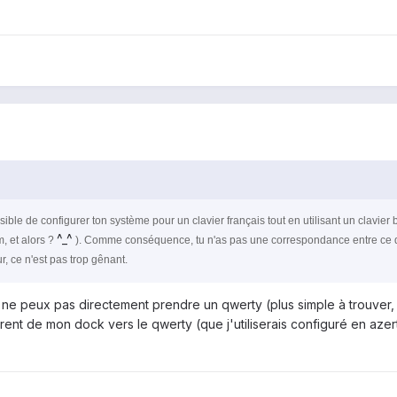
ible de configurer ton système pour un clavier français tout en utilisant un clavier bel
^_^
m, et alors ?
). Comme conséquence, tu n'as pas une correspondance entre ce que
 ce n'est pas trop gênant.
e peux pas directement prendre un qwerty (plus simple à trouver, e
rent de mon dock vers le qwerty (que j'utiliserais configuré en az