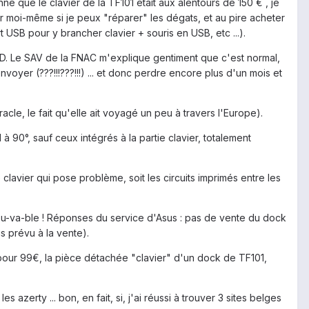
é que le clavier de la TF101 était aux alentours de 150 € , je
r moi-même si je peux "réparer" les dégats, et au pire acheter
t USB pour y brancher clavier + souris en USB, etc ...).
-SD. Le SAV de la FNAC m'explique gentiment que c'est normal,
envoyer (???!!!???!!!) ... et donc perdre encore plus d'un mois et
le, le fait qu'elle ait voyagé un peu à travers l'Europe).
à 90°, sauf ceux intégrés à la partie clavier, totalement
clavier qui pose problème, soit les circuits imprimés entre les
rou-va-ble ! Réponses du service d'Asus : pas de vente du dock
s prévu à la vente).
 pour 99€, la pièce détachée "clavier" d'un dock de TF101,
azerty ... bon, en fait, si, j'ai réussi à trouver 3 sites belges