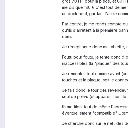
gros 70 HT pour la pièce, et 80 HT
me dis que 180 € c'est tout de mêm
un dock neuf, gardant l'autre comme
Par contre, je me rends compte qu'
qu'ils s'arrêtent à la première panne
demi.
Je réceptionne donc ma tablette, da
Foutu pour foutu, je tente donc d'o
inaccessibles (la "plaque" des tou
Je remonte : tout comme avant (au m
touches et la plaque, soit le connec
Je fais donc le tour des revendeu
seul de prévu (et apparemment le d
Ils me filent tout de même l'adres
éventuellement "compatible" ... :e
Je cherche donc sur le net : des doc