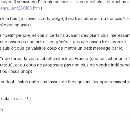
e avec 3 semaines d'attente au moins - si ce n'est plus, et dont un 
tems...uct/286160.html
).
à bas (le clavier azerty belge, il est très différent du français ? :hu
réparation asus).
e "petit" périple, et voir si certains avaient des plans plus intéres
 une raison ou une autre - en général, pas une raison très joyeuse 
e suis dit que ça valait le coup de mettre un petit message par ici.
h**r de forcer la vente tablette+dock en France (que ce soit pour la
surtout), et du coup ne proposant pas non plus de vendre indépen
 ou l'Asus Shop).
 surtout : faites gaffe aux tasses de thés qui ont l'air apparemment 
ela, je sais :P )
yn