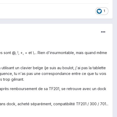
1
s sont @, !, +, = et \... Rien d'insurmontable, mais quand même
ilisant un clavier belge (je suis au boulot, j'ai pas la tablette
onséquence, tu n'as pas une correspondance entre ce que tu vois
s trop gênant.
i, après remboursement de sa TF201, se retrouve avec un dock
sans dock, acheté séparément, compatibilité TF201 / 300 / 701...