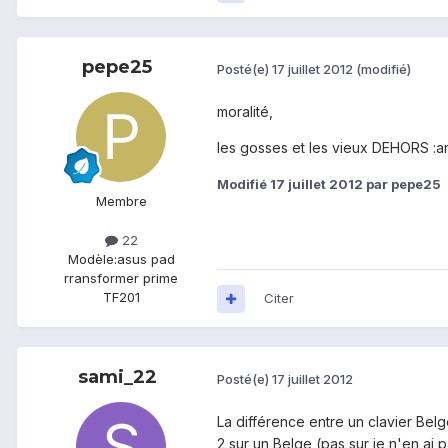
pepe25
Posté(e)
17 juillet 2012
(modifié)
moralité,
les gosses et les vieux DEHORS :a
Modifié
17 juillet 2012
par pepe25
Membre
22
Modèle:
asus pad
rransformer prime
TF201
Citer
sami_22
Posté(e)
17 juillet 2012
La différence entre un clavier Bel
2 sur un Belge (pas sur je n'en ai 