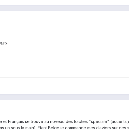
ngry:
ge et Français se trouve au noveau des toiches "spéciale" (accents,e
pas un sous la main). Etant Belge je commande mes claviers sur des si