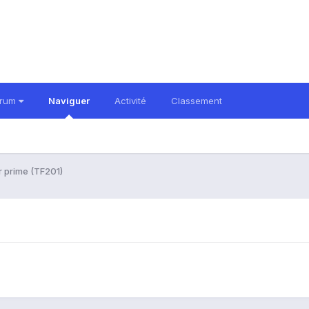
orum
Naviguer
Activité
Classement
 prime (TF201)