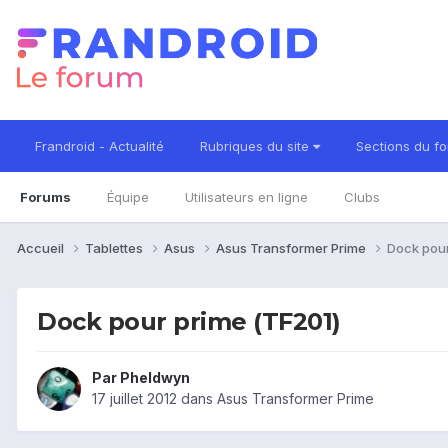
Frandroid - Actualité
Rubriques du site
Sections du f
Forums
Équipe
Utilisateurs en ligne
Clubs
Accueil
Tablettes
Asus
Asus Transformer Prime
Dock pour
Dock pour prime (TF201)
Par
Pheldwyn
17 juillet 2012
dans
Asus Transformer Prime