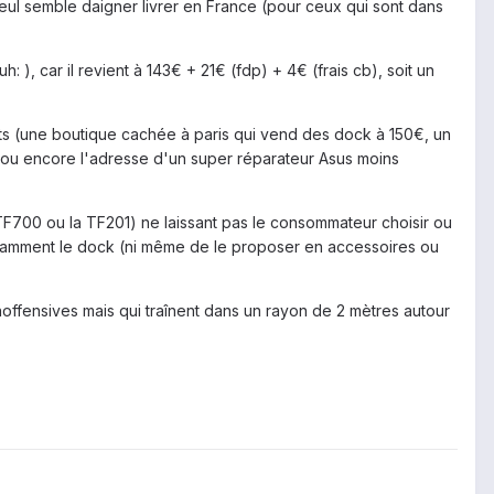
seul semble daigner livrer en France (pour ceux qui sont dans
h: ), car il revient à 143€ + 21€ (fdp) + 4€ (frais cb), soit un
sants (une boutique cachée à paris qui vend des dock à 150€, un
- ou encore l'adresse d'un super réparateur Asus moins
 TF700 ou la TF201) ne laissant pas le consommateur choisir ou
damment le dock (ni même de le proposer en accessoires ou
inoffensives mais qui traînent dans un rayon de 2 mètres autour