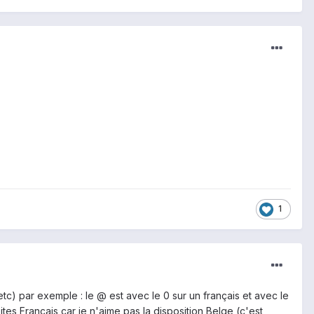
1
tc) par exemple : le @ est avec le 0 sur un français et avec le
tes Français car je n'aime pas la disposition Belge (c'est