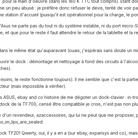
 pour la main d'oeuvre (dans les 180 € TTC tout compris). Etant donn
e un peu abusé : je préfère donc refuser le devis, tenté de voir pa
 station d'accueil (puisqu'il est opérationnel pour la charge, le por
Asus ne parle pas du tout ni du système instable, ni du port micro
, et que pour le reste il faut attendre le retour de la tablette et la r
ns le même état qu'auparavant (ouais, j'espérais sans doute un mirac
uvrir le dock : démontage et nettoyage à fond des circuits à l'alcool 
ches).
oins, le reste fonctionne toujours). Il me semble que c'est la partie 
teur (mais impossible à vérifier).
rs ASUS, ebay and co histoire de me dégoter un dock-clavier : in-t
ock de la TF700, censé être compatible je crois, n'est pas non plu
se d'un revendeur, azaccessoires, qui lui ne peut que me proposer,
mo_im_lips_are_sealed:
k TF201 Qwerty, oui, il y a en a (sur ebay, expansys and co), mais les 