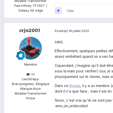
Modèle:
Transformer
Pad Infinity TF700T /
Galaxy S6 edge
Citer
crjo2001
Posté(e)
18 juillet 2012
salut,
Effectivement, quelques petites dif
assez embêtant quand on a ses habit
Membre
Cependant, j'imagine qu'il doit être
sous la main pour vérifier) (oui, j
34
physiquement sur le clavier, mais 
Lieu
Strépy-
Bracquegnies, Belgique
Dans ce
thread
, il y a un membre 
Marque:
Asus
dont il n'a que faire... mais il est
Modèle:
Transformer
Prime
Sinon, c'est vrai qu'ils ne sont pa
:emo_im_undecided: