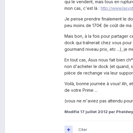
qui le vendent, mais tous en ruptur
mon cas, c'est là :
http://www.lasys
Je pense prendre finalement le dock l
peu moins de 170€ (le coût de ma 
Mais bon, à la fois pour partager c
dock qui traînerait chez vous pour
gourmand niveau prix, etc ...), je m
En tout cas, Asus nous fait bien c
non d'acheter le dock (et quand, 
pièce de rechange via leur support
Voilà, bonne journée à vous! Ah, et
de votre Prime ...
(vous ne m'aviez pas attendu pour c
Modifié
17 juillet 2012
par Pheldw
Citer