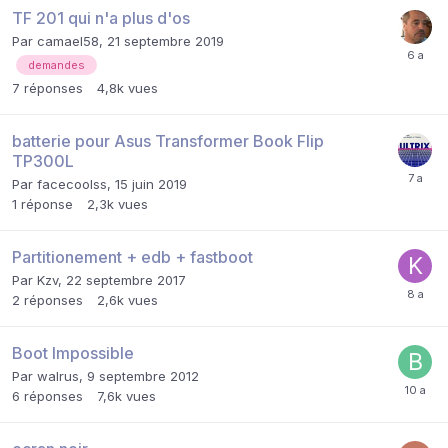
TF 201 qui n'a plus d'os
Par
camael58
,
21 septembre 2019
demandes
7
réponses
4,8k
vues
batterie pour Asus Transformer Book Flip
TP300L
Par
facecoolss
,
15 juin 2019
1
réponse
2,3k
vues
Partitionement + edb + fastboot
Par
Kzv
,
22 septembre 2017
2
réponses
2,6k
vues
Boot Impossible
Par
walrus
,
9 septembre 2012
6
réponses
7,6k
vues