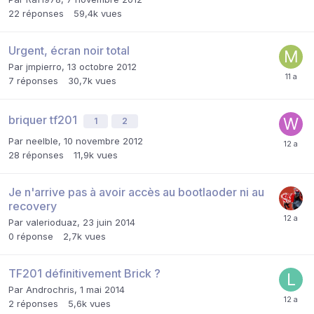
22
réponses
59,4k
vues
Urgent, écran noir total
Par
jmpierro
,
13 octobre 2012
7
réponses
30,7k
vues
briquer tf201
1
2
Par
neelble
,
10 novembre 2012
28
réponses
11,9k
vues
Je n'arrive pas à avoir accès au bootlaoder ni au
recovery
Par
valerioduaz
,
23 juin 2014
0
réponse
2,7k
vues
TF201 définitivement Brick ?
Par
Androchris
,
1 mai 2014
2
réponses
5,6k
vues