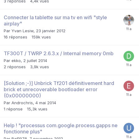
3
réponses
4,4k
vues
Connecter la tablette sur ma tv en wifi "style
airplay"
Par
Yvan Lesiw
,
23 janvier 2012
16
réponses
159k
vues
TF300T / TWRP 2.6.3.x / Internal memory 0mb
Par
ekko
,
2 juillet 2014
2
réponses
3,9k
vues
[Solution ;-)] Unbrick Tf201 définitivement hard
brick et unrecoverable bootloader error
(0x00000000)
Par
Androchris
,
4 mai 2014
1
réponse
15,3k
vues
Help ! "processus com.google.process.gapps ne
fonctionne plus"
Par
Raf1978
,
7 novembre 2012