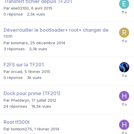
Transfert fichier depuis TF201
Par
elie02100
,
6 avril 2015
0
réponse
2,5k
vues
Déverrouiller le bootloader+ root+ changer de
rom
Par
kimimaro
,
25 décembre 2014
3
réponses
3,3k
vues
F2FS sur la TF201
Par
orcad
,
5 février 2015
0
réponse
3k
vues
Dock pour prime (TF201)
Par
Pheldwyn
,
17 juillet 2012
24
réponses
16,5k
vues
Root tf300t
Par
tomtom275
,
1 février 2014