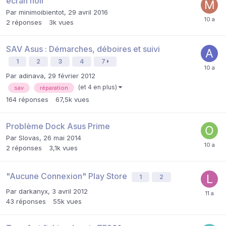
ecran noir
Par
minimoibientot
,
29 avril 2016
2
réponses
3k
vues
SAV Asus : Démarches, déboires et suivi
1
2
3
4
7
Par
adinava
,
29 février 2012
(et 4 en plus)
sav
réparation
164
réponses
67,5k
vues
Problème Dock Asus Prime
Par
Slovas
,
26 mai 2014
2
réponses
3,1k
vues
"Aucune Connexion" Play Store
1
2
Par
darkanyx
,
3 avril 2012
43
réponses
55k
vues