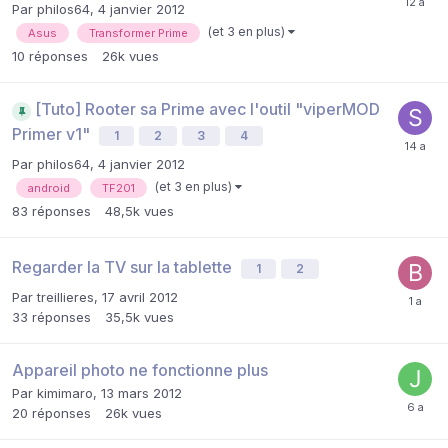
Par
philos64
,
4 janvier 2012
(et 3 en plus)
Asus
Transformer Prime
10
réponses
26k
vues
[Tuto] Rooter sa Prime avec l'outil "viperMOD
Primer v1"
1
2
3
4
Par
philos64
,
4 janvier 2012
(et 3 en plus)
android
TF201
83
réponses
48,5k
vues
Regarder la TV sur la tablette
1
2
Par
treillieres
,
17 avril 2012
33
réponses
35,5k
vues
Appareil photo ne fonctionne plus
Par
kimimaro
,
13 mars 2012
20
réponses
26k
vues