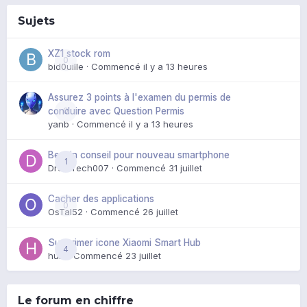
Sujets
XZ1 stock rom
0
bid0uille
· Commencé
il y a 13 heures
Assurez 3 points à l'examen du permis de
0
conduire avec Question Permis
yanb
· Commencé
il y a 13 heures
Besoin conseil pour nouveau smartphone
1
DroidTech007
· Commencé
31 juillet
Cacher des applications
0
OsTal52
· Commencé
26 juillet
Supprimer icone Xiaomi Smart Hub
4
huik
· Commencé
23 juillet
Le forum en chiffre