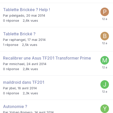
Tablette Brickée ? Help !
Par
pdelgado
,
20 mai 2014
0
réponse
2,6k
vues
Tablette Brické ?
Par
raphangel
,
17 mai 2014
1
réponse
2,5k
vues
Recalibrer une Asus TF201 Transformer Prime
Par
mmichael
,
24 avril 2014
0
réponse
2,8k
vues
maildroid dans TF201
Par
jibel
,
16 avril 2014
0
réponse
2,3k
vues
Autonomie ?
Par
Yohan Romero
,
14 avril 2014