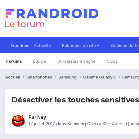
Frandroid - Actualité
Rubriques du site
Sections du f
Forums
Équipe
Utilisateurs en ligne
Clubs
Accueil
Smartphones
Samsung
Gamme Galaxy S
Samsung
Désactiver les touches sensitives
Par
Ney
17 juillet 2012
dans
Samsung Galaxy S3 - Aides, Quest