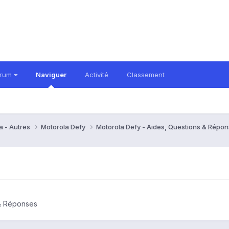
orum
Naviguer
Activité
Classement
a - Autres
Motorola Defy
Motorola Defy - Aides, Questions & Répo
 & Réponses