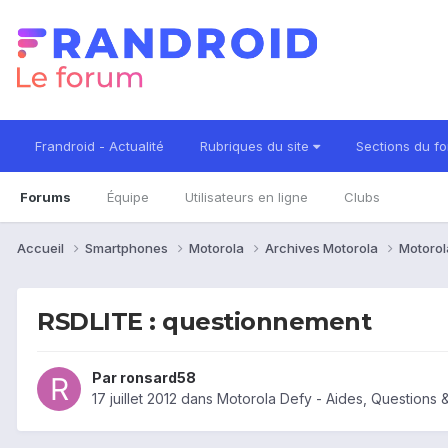
Frandroid - Actualité
Rubriques du site
Sections du f
Forums
Équipe
Utilisateurs en ligne
Clubs
Accueil
Smartphones
Motorola
Archives Motorola
Motorol
RSDLITE : questionnement
Par
ronsard58
17 juillet 2012
dans
Motorola Defy - Aides, Questions