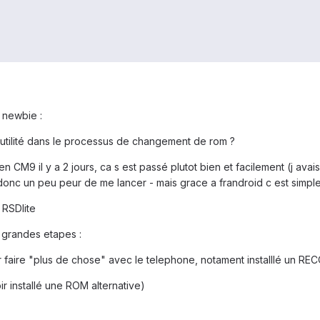
e newbie :
 utilité dans le processus de changement de rom ?
 CM9 il y a 2 jours, ca s est passé plutot bien et facilement (j avai
et donc un peu peur de me lancer - mais grace a frandroid c est simpl
 RSDlite
4 grandes etapes :
r faire "plus de chose" avec le telephone, notament installlé un RE
r installé une ROM alternative)