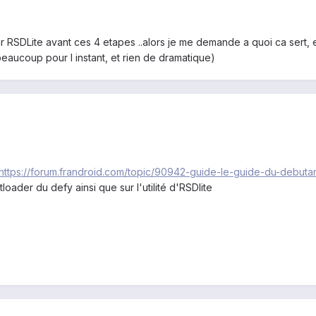
r RSDLite avant ces 4 etapes ..alors je me demande a quoi ca sert, e
eaucoup pour l instant, et rien de dramatique)
https://forum.frandroid.com/topic/90942-guide-le-guide-du-debut
tloader du defy ainsi que sur l'utilité d'RSDlite