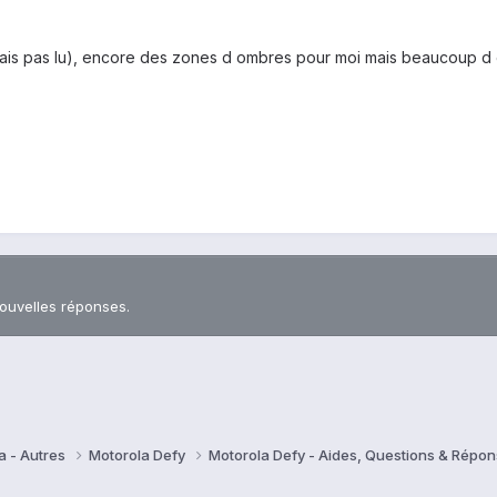
 avais pas lu), encore des zones d ombres pour moi mais beaucoup d e
nouvelles réponses.
a - Autres
Motorola Defy
Motorola Defy - Aides, Questions & Répo