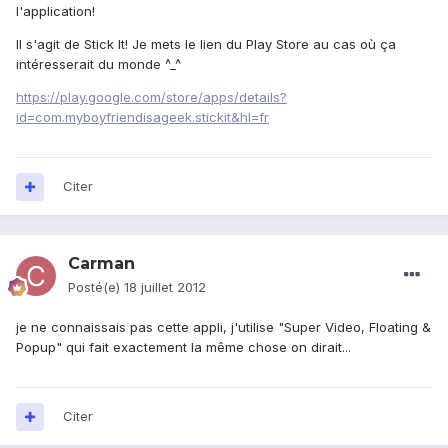
l'application!
Il s'agit de Stick It! Je mets le lien du Play Store au cas où ça
intéresserait du monde ^_^
https://play.google.com/store/apps/details?
id=com.myboyfriendisageek.stickit&hl=fr
Citer
Carman
Posté(e)
18 juillet 2012
je ne connaissais pas cette appli, j'utilise "Super Video, Floating &
Popup" qui fait exactement la même chose on dirait...
Citer