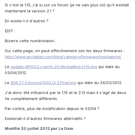
Si c'est la 1.15, j'ai lu sur ce forum (je ne sais plus où) qu'il existait
maintenant la version 2.1 ?
En existe-t-il d'autres ?
EDIT :
Bizarre cette numérotaion...
Sur cette page, on peut effectivement voir les deux firmwares :
http://www.arctablet.com/blog/category/firmware/morkamod/
Le
update.AR10G2.cramfs.2G.MorkaMod.v1.15.img
qui date du
03/04/2012
Le
SDK.2.1.3.Arnova.10G2.UI.3.Final.img
qui date du 24/02/2012
J'ai donc été influencé par le 1.15 et le 2.13 mais il s'agit de deux
fw complètement différents.
Par contre, plus de modification depuis le 03/04 ?
Existerait-il d'autres firmwares altérnatifs ?
Modifié
20 juillet 2012
par Le Dam