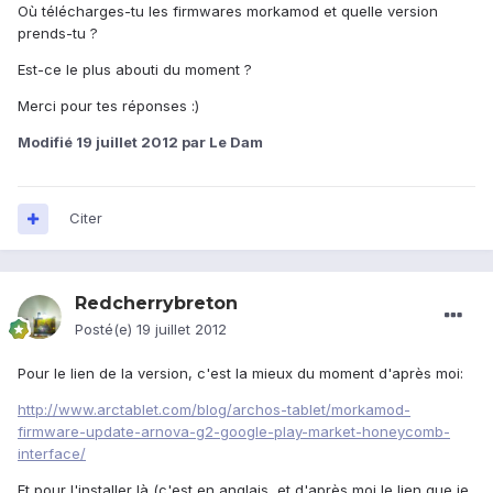
Où télécharges-tu les firmwares morkamod et quelle version
prends-tu ?
Est-ce le plus abouti du moment ?
Merci pour tes réponses :)
Modifié
19 juillet 2012
par Le Dam
Citer
Redcherrybreton
Posté(e)
19 juillet 2012
Pour le lien de la version, c'est la mieux du moment d'après moi:
http://www.arctablet.com/blog/archos-tablet/morkamod-
firmware-update-arnova-g2-google-play-market-honeycomb-
interface/
Et pour l'installer là (c'est en anglais, et d'après moi le lien que je