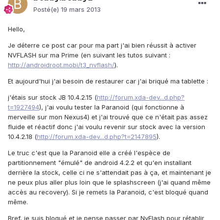
Posté(e)
19 mars 2013
Hello,
Je déterre ce post car pour ma part j'ai bien réussit à activer
NVFLASH sur ma Prime (en suivant les tutos suivant :
http://androidroot.mobi/t3_nvflash/
).
Et aujourd'hui j'ai besoin de restaurer car j'ai briqué ma tablette :
j'étais sur stock JB 10.4.2.15 (
http://forum.xda-dev...d.php?
t=1927494
), j'ai voulu tester la Paranoid (qui fonctionne à
merveille sur mon Nexus4) et j'ai trouvé que ce n'était pas assez
fluide et réactif donc j'ai voulu revenir sur stock avec la version
10.4.2.18 (
http://forum.xda-dev...d.php?t=2147895
).
Le truc c'est que la Paranoid elle a créé l'espèce de
partitionnement "émulé" de android 4.2.2 et qu'en installant
derrière la stock, celle ci ne s'attendait pas à ça, et maintenant je
ne peux plus aller plus loin que le splashscreen (j'ai quand même
accès au recovery). Si je remets la Paranoid, c'est bloqué quand
même.
Bref, je suis bloqué et je pense passer par NvFlash pour rétablir