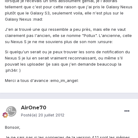
lorsque je recevais un sms absolument génial, je l'adorais
tellement que c'est pour cette raison que j'ai pris le Galaxy Nexus
plutôt que le Galaxy S3, seulement voila, elle n'est plus sur le
Galaxy Nexus :mad:
J'en ai trouvé une qui ressemble a peu près, mais elle ne vaut
clairement pas l'ancien, elle se nomme "Pollux". L'ancienne, celle
su Nexus S je ne me souviens plus de son nom :unsure:
Si quelqu'un serait ou je peux trouver les sons de notification du
Nexus S je lui en serait vraiment reconnaissant, ou même s'il
pouvait les uploader (je sais que j'en demande beaucoup la
:ph34r: )
Merci a tous d'avance :emo_im_angel:
AirOne70
Posté(e)
20 juillet 2012
Bonsoir,
Je ne sais pas si les sonneries de la version 4.1.1 sont les mêmes