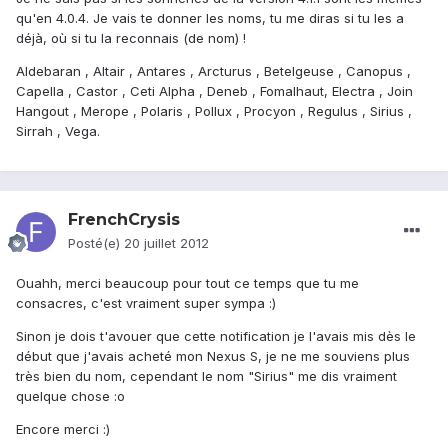
qu'en 4.0.4. Je vais te donner les noms, tu me diras si tu les a
déjà, où si tu la reconnais (de nom) !
Aldebaran , Altair , Antares , Arcturus , Betelgeuse , Canopus ,
Capella , Castor , Ceti Alpha , Deneb , Fomalhaut, Electra , Join
Hangout , Merope , Polaris , Pollux , Procyon , Regulus , Sirius ,
Sirrah , Vega.
FrenchCrysis
Posté(e)
20 juillet 2012
Ouahh, merci beaucoup pour tout ce temps que tu me
consacres, c'est vraiment super sympa :)
Sinon je dois t'avouer que cette notification je l'avais mis dès le
début que j'avais acheté mon Nexus S, je ne me souviens plus
très bien du nom, cependant le nom "Sirius" me dis vraiment
quelque chose :o
Encore merci :)