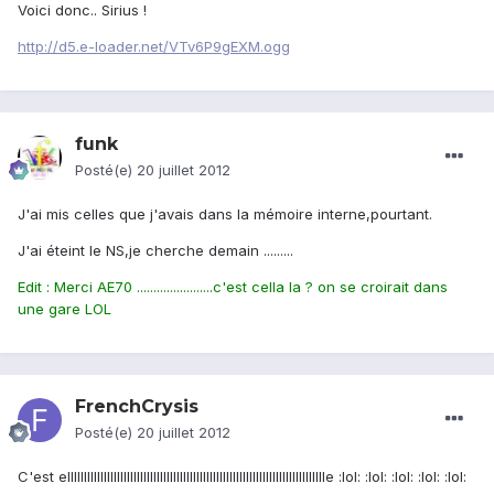
Voici donc.. Sirius !
http://d5.e-loader.net/VTv6P9gEXM.ogg
funk
Posté(e)
20 juillet 2012
J'ai mis celles que j'avais dans la mémoire interne,pourtant.
J'ai éteint le NS,je cherche demain .........
Edit : Merci AE70 .......................c'est cella la ? on se croirait dans
une gare LOL
FrenchCrysis
Posté(e)
20 juillet 2012
C'est elllllllllllllllllllllllllllllllllllllllllllllllllllllllllllllllllllllllllllllle :lol: :lol: :lol: :lol: :lol: