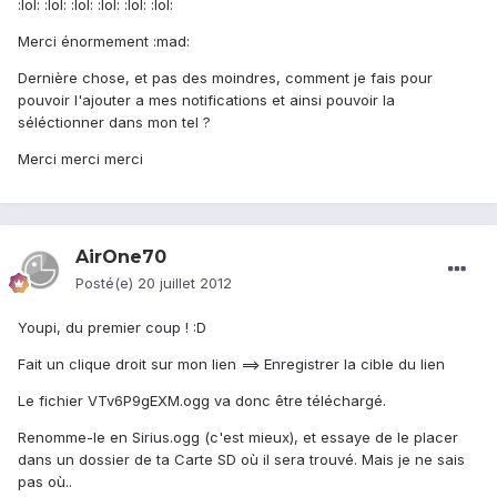
:lol: :lol: :lol: :lol: :lol: :lol:
Merci énormement :mad:
Dernière chose, et pas des moindres, comment je fais pour
pouvoir l'ajouter a mes notifications et ainsi pouvoir la
séléctionner dans mon tel ?
Merci merci merci
AirOne70
Posté(e)
20 juillet 2012
Youpi, du premier coup ! :D
Fait un clique droit sur mon lien ==> Enregistrer la cible du lien
Le fichier VTv6P9gEXM.ogg va donc être téléchargé.
Renomme-le en Sirius.ogg (c'est mieux), et essaye de le placer
dans un dossier de ta Carte SD où il sera trouvé. Mais je ne sais
pas où..