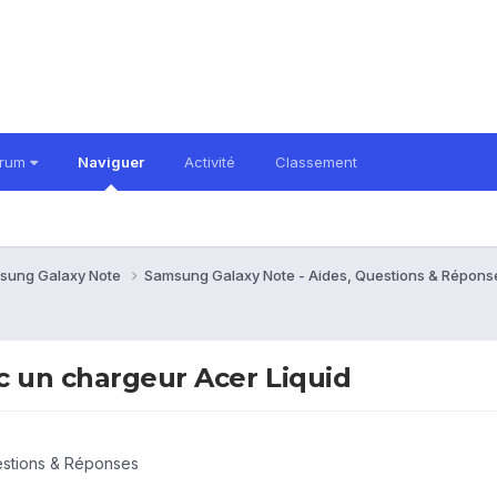
orum
Naviguer
Activité
Classement
sung Galaxy Note
Samsung Galaxy Note - Aides, Questions & Répon
c un chargeur Acer Liquid
estions & Réponses