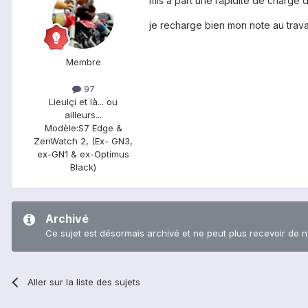
mis à part une rapidité de charge d
je recharge bien mon note au trava
Membre
97
Lieu
Içi et là... ou
ailleurs...
Modèle:
S7 Edge &
ZenWatch 2, (Ex- GN3,
ex-GN1 & ex-Optimus
Black)
Archivé
Ce sujet est désormais archivé et ne peut plus recevoir de 
Aller sur la liste des sujets