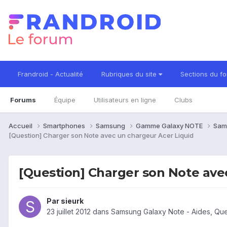
Frandroid - Actualité
Rubriques du site
Sections du f
Forums
Équipe
Utilisateurs en ligne
Clubs
Accueil
Smartphones
Samsung
Gamme Galaxy NOTE
Sam
[Question] Charger son Note avec un chargeur Acer Liquid
[Question] Charger son Note ave
Par
sieurk
23 juillet 2012
dans
Samsung Galaxy Note - Aides, Qu