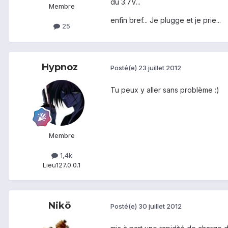
du 3.7V...
Membre
enfin bref... Je plugge et je prie...
25
Hypnoz
Posté(e)
23 juillet 2012
Tu peux y aller sans problème :)
Membre
1,4k
Lieu
127.0.0.1
Nikö
Posté(e)
30 juillet 2012