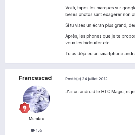
Voilà, tapes les marques sur googl
belles photos sant exagérer non plu
Si tu vises un écran plus grand, d
Après, les phones que je te propose 
veux les bidouiller etc...
Tu as déjà eu un smartphone andr
Francescad
Posté(e)
24 juillet 2012
J'ai un android le HTC Magic, et je 
Membre
155