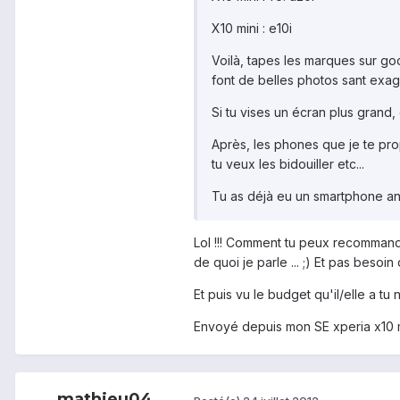
X10 mini : e10i
Voilà, tapes les marques sur go
font de belles photos sant exagé
Si tu vises un écran plus grand
Après, les phones que je te propo
tu veux les bidouiller etc...
Tu as déjà eu un smartphone a
Lol !!! Comment tu peux recommande
de quoi je parle ... ;) Et pas besoin
Et puis vu le budget qu'il/elle a tu 
Envoyé depuis mon SE xperia x10 m
mathieu04