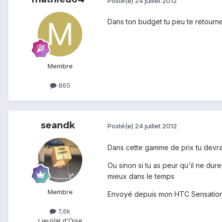
Posté(e)
24 juillet 2012
Dans ton budget tu peu te retourn
Membre
865
seandk
Posté(e)
24 juillet 2012
Dans cette gamme de prix tu devrai
Ou sinon si tu as peur qu'il ne du
mieux dans le temps
Membre
Envoyé depuis mon HTC Sensation 
7,6k
Lieu
Val d'Oise