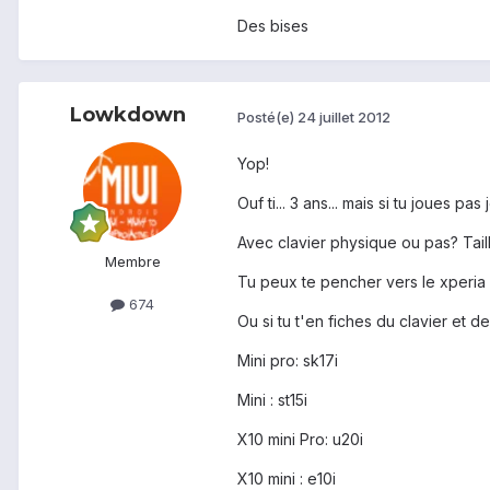
Des bises
Lowkdown
Posté(e)
24 juillet 2012
Yop!
Ouf ti... 3 ans... mais si tu joues 
Avec clavier physique ou pas? Tail
Membre
Tu peux te pencher vers le xperia X
674
Ou si tu t'en fiches du clavier et d
Mini pro: sk17i
Mini : st15i
X10 mini Pro: u20i
X10 mini : e10i