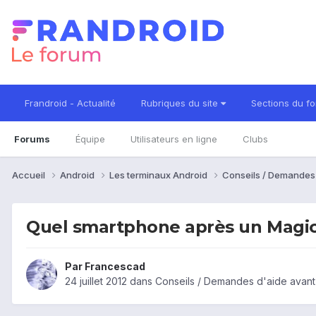
Frandroid - Actualité
Rubriques du site
Sections du f
Forums
Équipe
Utilisateurs en ligne
Clubs
Accueil
Android
Les terminaux Android
Conseils / Demandes
Quel smartphone après un Magic
Par
Francescad
24 juillet 2012
dans
Conseils / Demandes d'aide avant