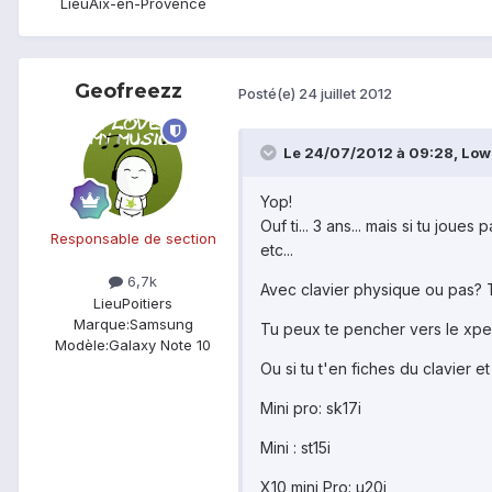
Lieu
Aix-en-Provence
Geofreezz
Posté(e)
24 juillet 2012
Le 24/07/2012 à 09:28, Lowk
Yop!
Ouf ti... 3 ans... mais si tu jo
Responsable de section
etc...
6,7k
Avec clavier physique ou pas? T
Lieu
Poitiers
Marque:
Samsung
Tu peux te pencher vers le xperi
Modèle:
Galaxy Note 10
Ou si tu t'en fiches du clavier e
Mini pro: sk17i
Mini : st15i
X10 mini Pro: u20i