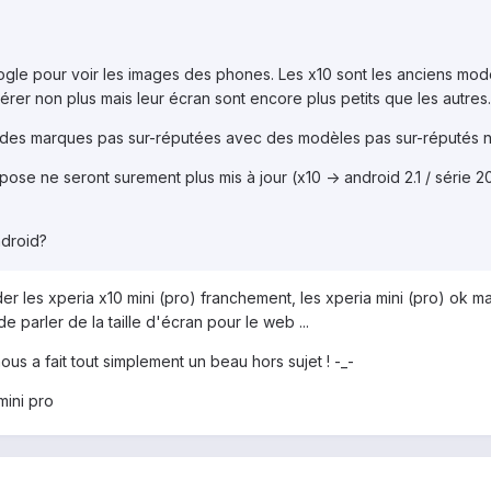
ogle pour voir les images des phones. Les x10 sont les anciens modèl
rer non plus mais leur écran sont encore plus petits que les autres.
, des marques pas sur-réputées avec des modèles pas sur-réputés non
se ne seront surement plus mis à jour (x10 -> android 2.1 / série 2011 
ndroid?
r les xperia x10 mini (pro) franchement, les xperia mini (pro) ok m
 de parler de la taille d'écran pour le web ...
nous a fait tout simplement un beau hors sujet ! -_-
ini pro