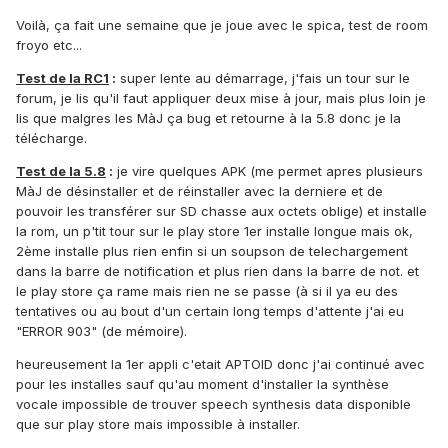
Voilà, ça fait une semaine que je joue avec le spica, test de room
froyo etc...
Test de la RC1
:
super lente au démarrage, j'fais un tour sur le
forum, je lis qu'il faut appliquer deux mise à jour, mais plus loin je
lis que malgres les MàJ ça bug et retourne à la 5.8 donc je la
télécharge.
Test de la 5.8
:
je vire quelques APK (me permet apres plusieurs
MàJ de désinstaller et de réinstaller avec la derniere et de
pouvoir les transférer sur SD chasse aux octets oblige) et installe
la rom, un p'tit tour sur le play store 1er installe longue mais ok,
2ème installe plus rien enfin si un soupson de telechargement
dans la barre de notification et plus rien dans la barre de not. et
le play store ça rame mais rien ne se passe (à si il ya eu des
tentatives ou au bout d'un certain long temps d'attente j'ai eu
"ERROR 903" (de mémoire).
heureusement la 1er appli c'etait APTOID donc j'ai continué avec
pour les installes sauf qu'au moment d'installer la synthèse
vocale impossible de trouver speech synthesis data disponible
que sur play store mais impossible à installer.