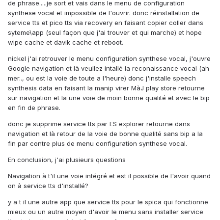
de phrase.....je sort et vais dans le menu de configuration
synthese vocal et impossible de l'ouvrir. donc réinstallation de
service tts et pico tts via recovery en faisant copier coller dans
syteme\app (seul façon que j'ai trouver et qui marche) et hope
wipe cache et davik cache et reboot.
nickel j'ai retrouver le menu configuration synthese vocal, j'ouvre
Google navigation et là veullez intallé la reconaissance vocal (ah
mer.., ou est la voie de toute a l'heure) donc j'installe speech
synthesis data en faisant la manip virer MàJ play store retourne
sur navigation et la une voie de moin bonne qualité et avec le bip
en fin de phrase.
donc je supprime service tts par ES explorer retourne dans
navigation et là retour de la voie de bonne qualité sans bip a la
fin par contre plus de menu configuration synthese vocal.
En conclusion, j'ai plusieurs questions
Navigation à t'il une voie intégré et est il possible de l'avoir quand
on à service tts d'installé?
y a t il une autre app que service tts pour le spica qui fonctionne
mieux ou un autre moyen d'avoir le menu sans installer service