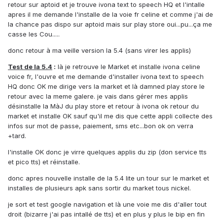
retour sur aptoid et je trouve ivona text to speech HQ et l'intalle
apres il me demande l'installe de la voie fr celine et comme j'ai de
la chance pas dispo sur aptoid mais sur play store oui...pu...ça me
casse les Cou.....
donc retour à ma veille version la 5.4 (sans virer les applis)
Test de la 5.4
:
là je retrouve le Market et installe ivona celine
voice fr, l'ouvre et me demande d'installer ivona text to speech
HQ donc OK me dirige vers la market et là damned play store le
retour avec la meme galere. je vais dans gérer mes applis
désinstalle la MàJ du play store et retour à ivona ok retour du
market et installe OK sauf qu'il me dis que cette appli collecte des
infos sur mot de passe, paiement, sms etc...bon ok on verra
+tard.
l'installe OK donc je virre quelques applis du zip (don service tts
et pico tts) et réinstalle.
donc apres nouvelle installe de la 5.4 lite un tour sur le market et
installes de plusieurs apk sans sortir du market tous nickel.
je sort et test google navigation et là une voie me dis d'aller tout
droit (bizarre j'ai pas intallé de tts) et en plus y plus le bip en fin