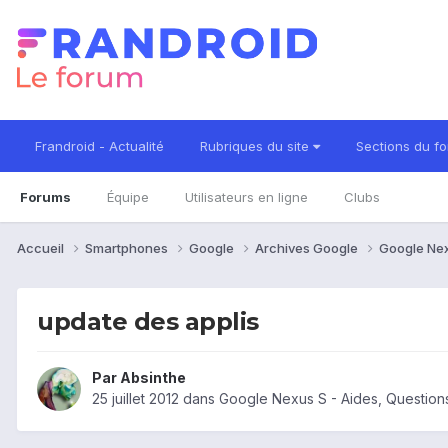
Frandroid - Actualité
Rubriques du site
Sections du f
Forums
Équipe
Utilisateurs en ligne
Clubs
Accueil
Smartphones
Google
Archives Google
Google Ne
update des applis
Par
Absinthe
25 juillet 2012
dans
Google Nexus S - Aides, Questio