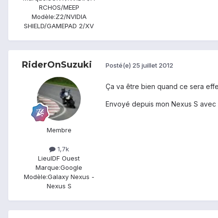
RCHOS/MEEP
Modèle:
Z2/NVIDIA
SHIELD/GAMEPAD 2/XV
RiderOnSuzuki
Posté(e)
25 juillet 2012
Ça va être bien quand ce sera effec
Envoyé depuis mon Nexus S avec 
Membre
1,7k
Lieu
IDF Ouest
Marque:
Google
Modèle:
Galaxy Nexus -
Nexus S