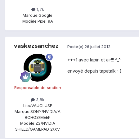
1,7k
Marque:
Google
Modèle:
Pixel 9A
vaskezsanchez
Posté(e)
26 juillet 2012
+++1 avec lapin et air!!! ^_^
envoyé depuis tapatalk :-)
Responsable de section
3,8k
Lieu
VAUCLUSE
Marque:
SONY/NVIDIA/A
RCHOS/MEEP
Modèle:
Z2/NVIDIA
SHIELD/GAMEPAD 2/XV