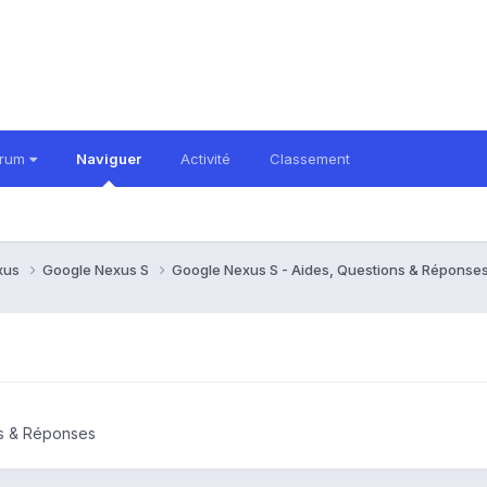
orum
Naviguer
Activité
Classement
xus
Google Nexus S
Google Nexus S - Aides, Questions & Réponse
ns & Réponses