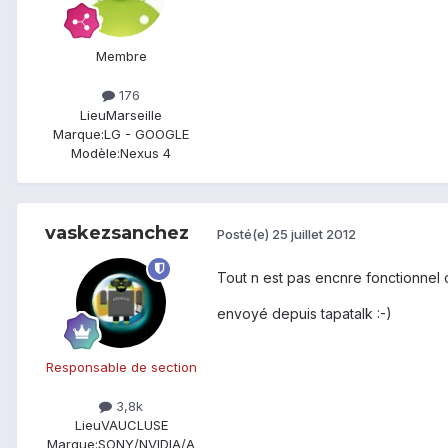
Membre
176
Lieu
Marseille
Marque:
LG - GOOGLE
Modèle:
Nexus 4
vaskezsanchez
Posté(e)
25 juillet 2012
Tout n est pas encnre fonctionnel on
envoyé depuis tapatalk :-)
Responsable de section
3,8k
Lieu
VAUCLUSE
Marque:
SONY/NVIDIA/A