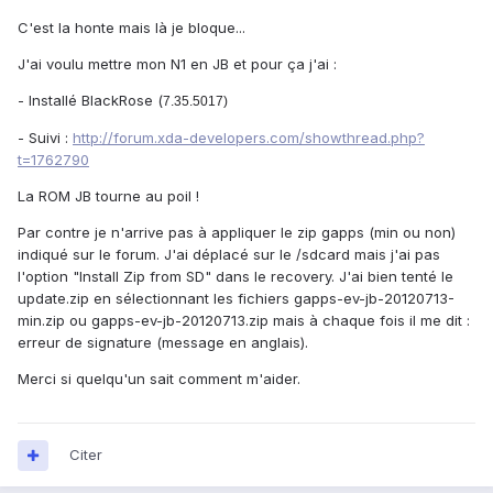
C'est la honte mais là je bloque...
J'ai voulu mettre mon N1 en JB et pour ça j'ai :
- Installé BlackRose (
7.35.5017)
- Suivi :
http://forum.xda-developers.com/showthread.php?
t=1762790
La ROM JB tourne au poil !
Par contre je n'arrive pas à appliquer le zip gapps (min ou non)
indiqué sur le forum. J'ai déplacé sur le /sdcard mais j'ai pas
l'option "Install Zip from SD" dans le recovery. J'ai bien tenté le
update.zip en sélectionnant les fichiers gapps-ev-jb-20120713-
min.zip ou gapps-ev-jb-20120713.zip mais à chaque fois il me dit :
erreur de signature (message en anglais).
Merci si quelqu'un sait comment m'aider.
Citer