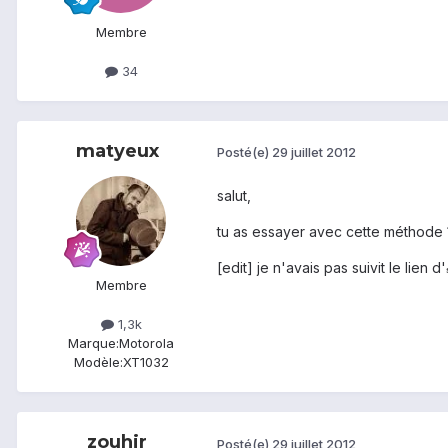
Membre
34
matyeux
Posté(e)
29 juillet 2012
salut,
tu as essayer avec cette méthode
[edit] je n'avais pas suivit le lien d'
Membre
1,3k
Marque:
Motorola
Modèle:
XT1032
zouhir
Posté(e)
29 juillet 2012