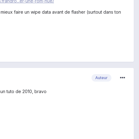
m.frandro...er-une-rom-nue/
mieux faire un wipe data avant de flasher (surtout dans ton
Auteur
t un tuto de 2010, bravo