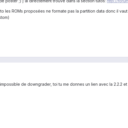
e poster ;) j'ai directement trouvé dans la section tutos:
http://foru
o les ROMs proposées ne formate pas la partition data donc il vaut 
stom)
est impossible de downgrader, toi tu me donnes un lien avec la 2.2.2 e