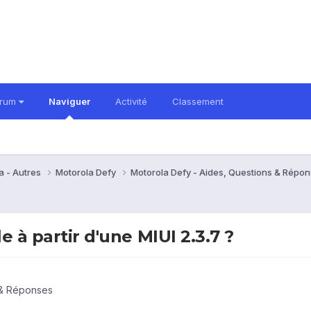
orum
Naviguer
Activité
Classement
a - Autres
Motorola Defy
Motorola Defy - Aides, Questions & Répo
e à partir d'une MIUI 2.3.7 ?
 & Réponses