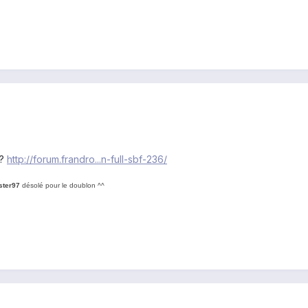
 ?
http://forum.frandro...n-full-sbf-236/
ster97
désolé pour le doublon ^^