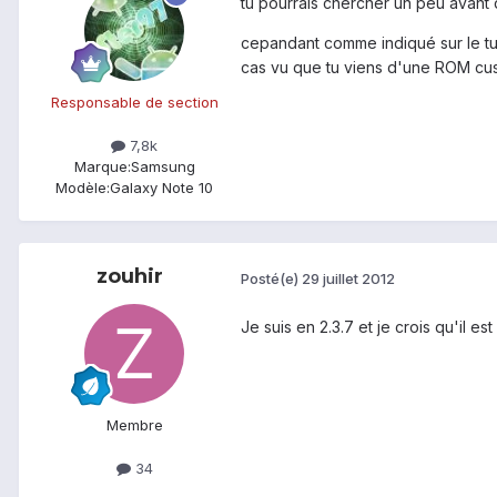
tu pourrais chercher un peu avant d
cepandant comme indiqué sur le tut
cas vu que tu viens d'une ROM cu
Responsable de section
7,8k
Marque:
Samsung
Modèle:
Galaxy Note 10
zouhir
Posté(e)
29 juillet 2012
Je suis en 2.3.7 et je crois qu'il 
Membre
34