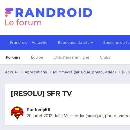
Frandroid - Actualité
Rubriques du site
Sections du f
Forums
Équipe
Utilisateurs en ligne
Clubs
Accueil
Applications
Multimédia (musique, photo, vidéo)
[RES
[RESOLU] SFR TV
Par
benji59
29 juillet 2012
dans
Multimédia (musique, photo, vidéo