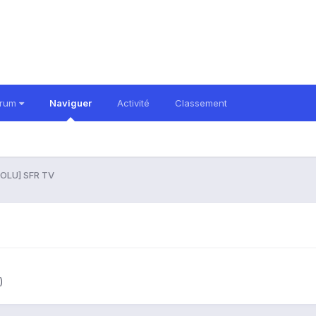
orum
Naviguer
Activité
Classement
OLU] SFR TV
)