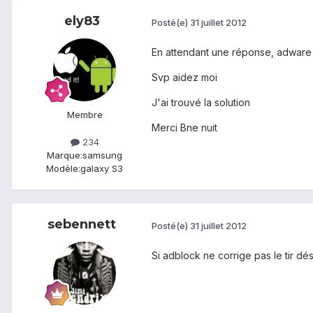
ely83
Posté(e)
31 juillet 2012
En attendant une réponse, adware
Svp aidez moi
J'ai trouvé la solution
Membre
Merci Bne nuit
234
Marque:
samsung
Modèle:
galaxy S3
sebennett
Posté(e)
31 juillet 2012
Si adblock ne corrige pas le tir dési