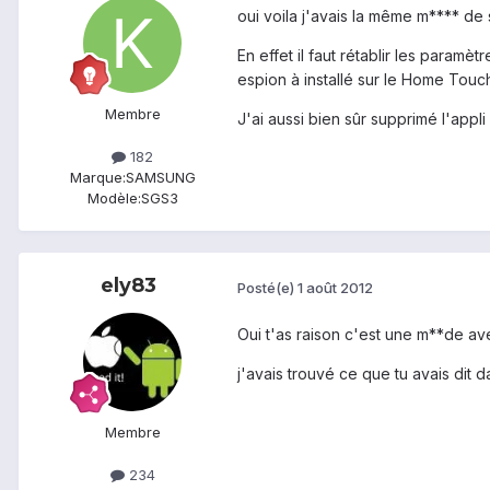
oui voila j'avais la même m**** de 
En effet il faut rétablir les param
espion à installé sur le Home Touc
Membre
J'ai aussi bien sûr supprimé l'appli
182
Marque:
SAMSUNG
Modèle:
SGS3
ely83
Posté(e)
1 août 2012
Oui t'as raison c'est une m**de avec
j'avais trouvé ce que tu avais dit 
Membre
234