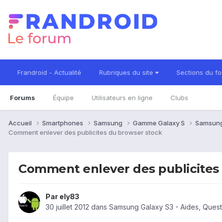
Frandroid - Actualité
Rubriques du site
Sections du f
Forums
Équipe
Utilisateurs en ligne
Clubs
Accueil
Smartphones
Samsung
Gamme Galaxy S
Samsung
Comment enlever des publicites du browser stock
Comment enlever des publicites
Par
ely83
30 juillet 2012
dans
Samsung Galaxy S3 - Aides, Ques