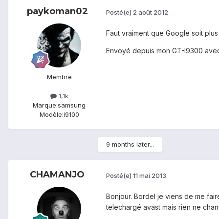
paykoman02
Posté(e)
2 août 2012
Faut vraiment que Google soit plus s
Envoyé depuis mon GT-I9300 avec
Membre
1,1k
Marque:
samsung
Modèle:
i9100
9 months later...
CHAMANJO
Posté(e)
11 mai 2013
Bonjour. Bordel je viens de me fair
telechargé avast mais rien ne chan