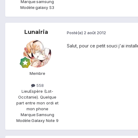
Marque:
samsung
Modèle:
galaxy S3
Lunairia
Posté(e)
2 août 2012
Salut, pour ce petit souci j'ai inst
Membre
558
Lieu
Espère (Lot-
Occitanie). Quelque
part entre mon ordi et
mon phone
Marque:
Samsung
Modèle:
Galaxy Note 9