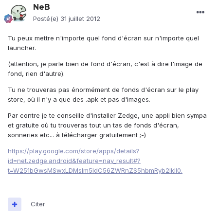
NeB
Posté(e)
31 juillet 2012
Tu peux mettre n'importe quel fond d'écran sur n'importe quel
launcher.
(attention, je parle bien de fond d'écran, c'est à dire l'image de
fond, rien d'autre).
Tu ne trouveras pas énormément de fonds d'écran sur le play
store, où il n'y a que des .apk et pas d'images.
Par contre je te conseille d'installer Zedge, une appli bien sympa
et gratuite où tu trouveras tout un tas de fonds d'écran,
sonneries etc... à télécharger gratuitement ;-)
https://play.google.com/store/apps/details?
id=net.zedge.android&feature=nav_result#?
t=W251bGwsMSwxLDMsIm5ldC56ZWRnZS5hbmRyb2lkIl0.
Citer