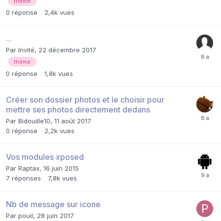
thème
0
réponse
2,4k
vues
...
Par Invité,
22 décembre 2017
thème
0
réponse
1,8k
vues
Créer son dossier photos et le choisir pour
mettre ses photos directement dedans
Par
Bidouille10
,
11 août 2017
0
réponse
2,2k
vues
Vos modules xposed
Par
Raptax
,
16 juin 2015
7
réponses
7,8k
vues
Nb de message sur icone
Par
pouil
,
28 juin 2017