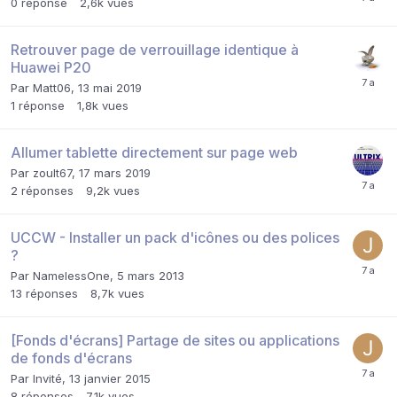
0
réponse
2,6k
vues
Retrouver page de verrouillage identique à
Huawei P20
Par
Matt06
,
13 mai 2019
1
réponse
1,8k
vues
Allumer tablette directement sur page web
Par
zoult67
,
17 mars 2019
2
réponses
9,2k
vues
UCCW - Installer un pack d'icônes ou des polices
?
Par
NamelessOne
,
5 mars 2013
13
réponses
8,7k
vues
[Fonds d'écrans] Partage de sites ou applications
de fonds d'écrans
Par Invité,
13 janvier 2015
8
réponses
7,1k
vues