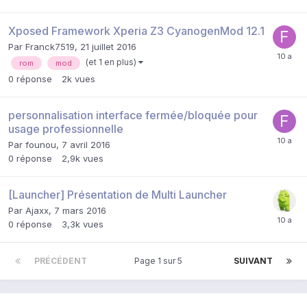
Xposed Framework Xperia Z3 CyanogenMod 12.1
Par
Franck7519
,
21 juillet 2016
(et 1 en plus)
rom
mod
0
réponse
2k
vues
personnalisation interface fermée/bloquée pour
usage professionnelle
Par
founou
,
7 avril 2016
0
réponse
2,9k
vues
[Launcher] Présentation de Multi Launcher
Par
Ajaxx
,
7 mars 2016
0
réponse
3,3k
vues
PRÉCÉDENT
Page 1 sur 5
SUIVANT