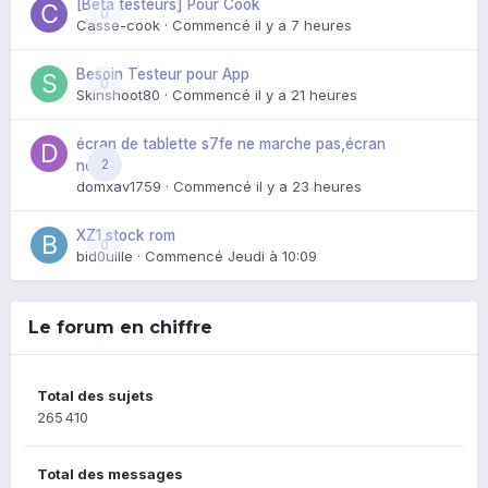
[Beta testeurs] Pour Cook
0
Casse-cook
· Commencé
il y a 7 heures
Besoin Testeur pour App
0
Skinshoot80
· Commencé
il y a 21 heures
écran de tablette s7fe ne marche pas,écran
2
noir
domxav1759
· Commencé
il y a 23 heures
XZ1 stock rom
0
bid0uille
· Commencé
Jeudi à 10:09
Le forum en chiffre
Total des sujets
265 410
Total des messages