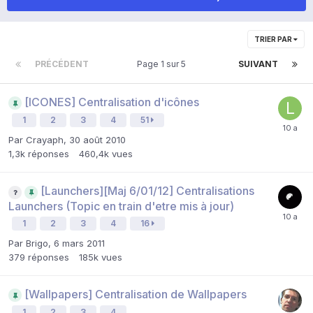
TRIER PAR
PRÉCÉDENT
Page 1 sur 5
SUIVANT
[ICONES] Centralisation d'icônes
1
2
3
4
51
Par
Crayaph
,
30 août 2010
1,3k
réponses
460,4k
vues
[Launchers][Maj 6/01/12] Centralisations
Launchers (Topic en train d'etre mis à jour)
1
2
3
4
16
Par
Brigo
,
6 mars 2011
379
réponses
185k
vues
[Wallpapers] Centralisation de Wallpapers
1
2
3
4