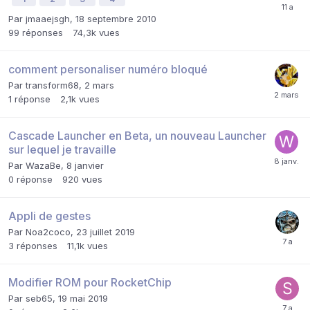
Par
jmaaejsgh
,
18 septembre 2010
99
réponses
74,3k
vues
comment personaliser numéro bloqué
Par
transform68
,
2 mars
1
réponse
2,1k
vues
Cascade Launcher en Beta, un nouveau Launcher
sur lequel je travaille
Par
WazaBe
,
8 janvier
0
réponse
920
vues
Appli de gestes
Par
Noa2coco
,
23 juillet 2019
3
réponses
11,1k
vues
Modifier ROM pour RocketChip
Par
seb65
,
19 mai 2019