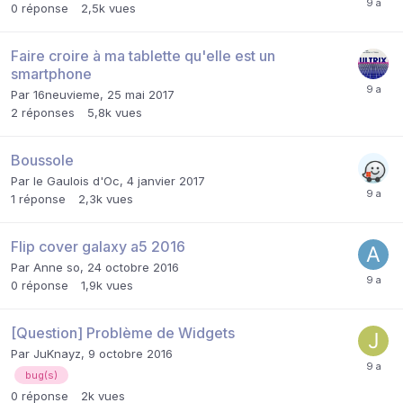
0
réponse
2,5k
vues
Faire croire à ma tablette qu'elle est un
smartphone
Par
16neuvieme
,
25 mai 2017
2
réponses
5,8k
vues
Boussole
Par
le Gaulois d'Oc
,
4 janvier 2017
1
réponse
2,3k
vues
Flip cover galaxy a5 2016
Par
Anne so
,
24 octobre 2016
0
réponse
1,9k
vues
[Question] Problème de Widgets
Par
JuKnayz
,
9 octobre 2016
bug(s)
0
réponse
2k
vues